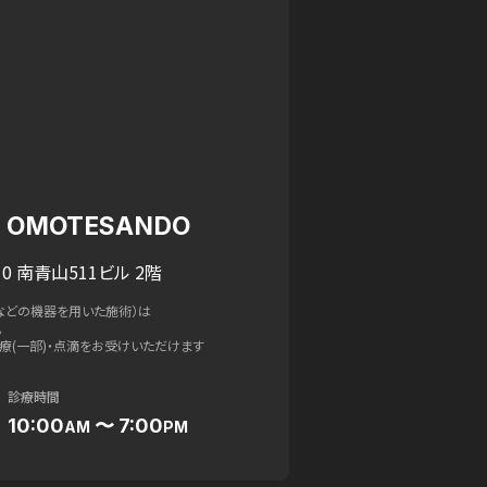
IC OMOTESANDO
0 南青山511ビル 2階
などの機器を用いた施術）は
。
療(一部)・点滴をお受けいただけます
診療時間
10:00
〜 7:00
AM
PM