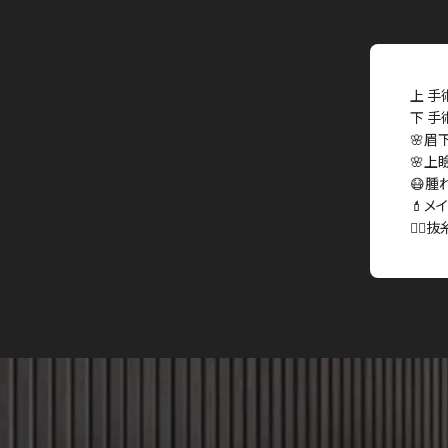
上 手
下 手
🌸眉
🌸上
😷腫
💄メ
👩‍⚕