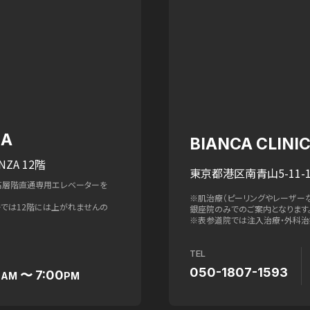
ZA
BIANCA CLIN
NZA 12階
東京都港区南青山5-11-1
高層階直通専用エレベーターを
※肌治療（ピーリングやレーザー
ターでは12階には上がれませんの
銀座院のみでのご案内となります
※表参道院では注入治療・外科治
TEL
050-1807-1593
0
〜 7:00
AM
PM