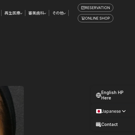
RESERVATION
再生医療
審美歯科
その他
ONLINE SHOP
English HP
Here
Japanese
Spanish
Contact
Chinese