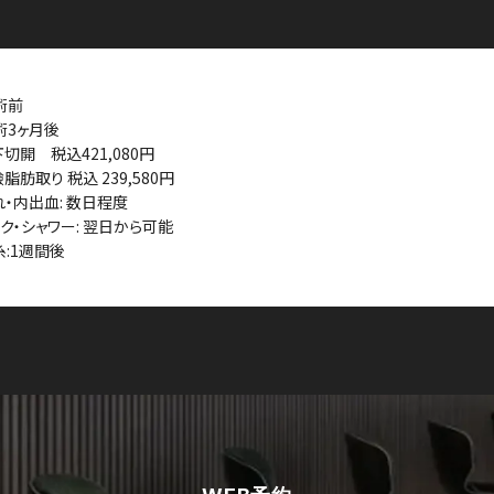
術前
術3ヶ月後
下切開 税込421,080円
瞼脂肪取り 税込 239,580円
れ・内出血: 数日程度
イク・シャワー: 翌日から可能
️抜糸:1週間後