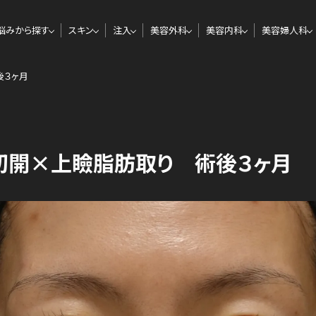
悩みから探す
スキン
注入
美容外科
美容内科
美容婦人科
後３ヶ月
切開×上瞼脂肪取り 術後３ヶ月