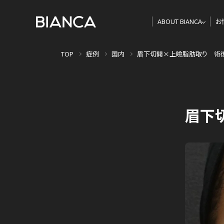
ABOUT BIANCA
お
TOP
症例
国内
眉下切開×上瞼脂肪取り 術
眉下