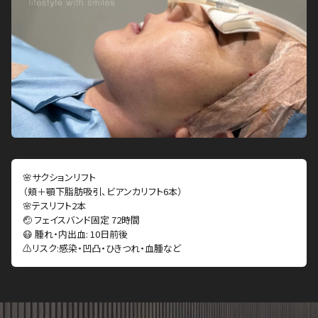
🌸サクションリフト
（頬＋顎下脂肪吸引、ビアンカリフト6本）
🌸テスリフト2本
🤕 フェイスバンド固定 72時間
😷 腫れ・内出血: 10日前後
⚠️リスク:感染・凹凸・ひきつれ・血腫など