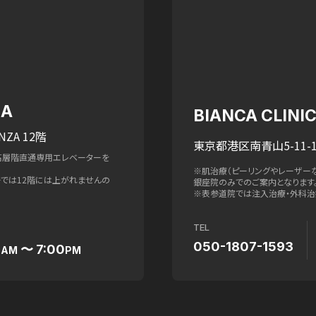
ZA
BIANCA CLIN
NZA 12階
東京都港区南青山5-11-1
高層階直通専用エレベーターを
※肌治療（ピーリングやレーザー
ターでは12階には上がれませんの
銀座院のみでのご案内となります
※表参道院では注入治療・外科治
TEL
050-1807-1593
0
〜 7:00
AM
PM