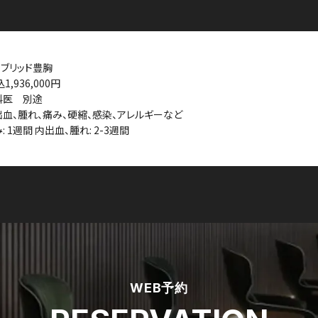
イブリッド豊胸
込1,936,000円
科医 別途
出血、腫れ、痛み、硬縮、感染、アレルギーなど
: 1週間 内出血、腫れ: 2-3週間
WEB予約