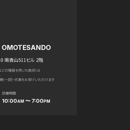
IC OMOTESANDO
0 南青山511ビル 2階
などの機器を用いた施術）は
。
療(一部)・点滴をお受けいただけます
診療時間
10:00
〜 7:00
AM
PM