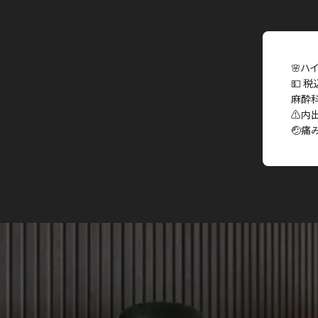
🌸ハ
💵 税
麻酔
⚠️内
🤕痛み