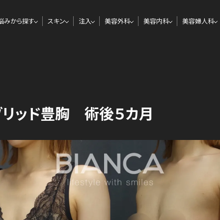
悩みから探す
スキン
注入
美容外科
美容内科
美容婦人科
ブリッド豊胸 術後５カ月