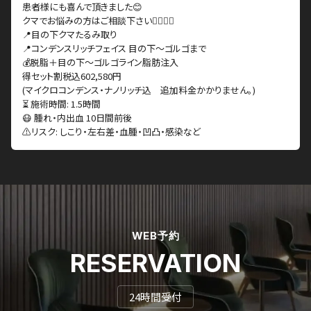
患者様にも喜んで頂きました😊
クマでお悩みの方はご相談下さい👩🏼‍⚕️✨
📍目の下クマたるみ取り
📍コンデンスリッチフェイス 目の下〜ゴルゴまで
💰脱脂＋目の下〜ゴルゴライン脂肪注入
得セット割税込602,580円
(マイクロコンデンス・ナノリッチ込 追加料金かかりません。)
⏳ 施術時間: 1.5時間
😷 腫れ・内出血 10日間前後
⚠️リスク: しこり・左右差・血腫・凹凸・感染など
WEB予約
RESERVATION
24時間受付