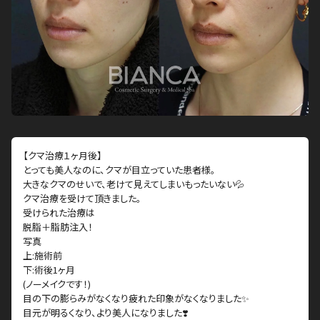
【クマ治療１ヶ月後】
とっても美人なのに、クマが目立っていた患者様。
大きなクマのせいで、老けて見えてしまいもったいない💦
クマ治療を受けて頂きました。
受けられた治療は
脱脂＋脂肪注入！
写真
上:施術前
下:術後1ヶ月
(ノーメイクです！)
目の下の膨らみがなくなり疲れた印象がなくなりました✨
目元が明るくなり、より美人になりました❣️