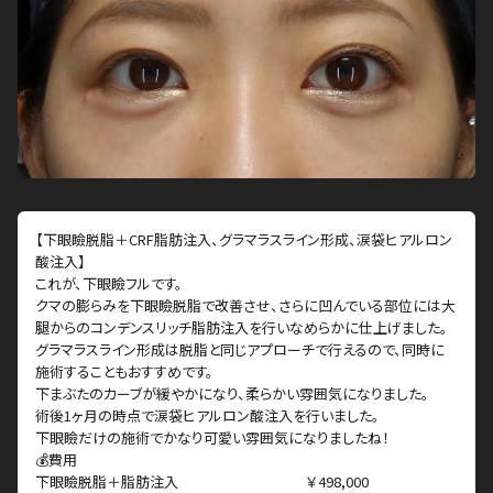
【下眼瞼脱脂＋CRF脂肪注入、グラマラスライン形成、涙袋ヒアルロン
酸注入】
これが、下眼瞼フルです。
クマの膨らみを下眼瞼脱脂で改善させ、さらに凹んでいる部位には大
腿からのコンデンスリッチ脂肪注入を行いなめらかに仕上げました。
グラマラスライン形成は脱脂と同じアプローチで行えるので、同時に
施術することもおすすめです。
下まぶたのカーブが緩やかになり、柔らかい雰囲気になりました。
術後1ヶ月の時点で涙袋ヒアルロン酸注入を行いました。
下眼瞼だけの施術でかなり可愛い雰囲気になりましたね！
💰費用
下眼瞼脱脂＋脂肪注入 ￥498,000