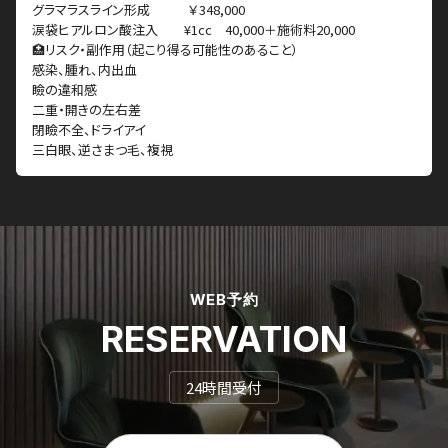
グラマラスライン形成 ￥348,000
涙袋ヒアルロン酸注入 ¥1cc 40,000＋施術料20,000
🏥リスク・副作用（起こり得る可能性のあること）
感染、腫れ、内出血
瞼の違和感
二重・開きの左右差
閉瞼不全、ドライアイ
三白眼、逆さまつ毛、複視
WEB予約
RESERVATION
24時間受付