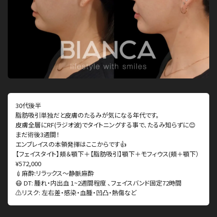
30代後半
脂肪吸引単独だと皮膚のたるみが気になる年代です。
皮膚全層にRF(ラジオ波)でタイトニングする事で、たるみ知らずに😊
まだ術後3週間！
エンブレイスの本領発揮はここからです👍
【フェイスタイト】頬＆顎下＋【脂肪吸引】顎下＋モフィウス(頬＋顎下）
¥572,000
💉麻酔:リラックス〜静脈麻酔
😷 DT: 腫れ・内出血 1~2週間程度 、フェイスバンド固定72時間
⚠️リスク: 左右差・感染・血腫・凹凸・熱傷など