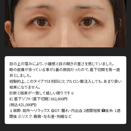
目の上の窪みにより、小皺感と目の開きの重さを感じていました。
瞼の皮膚が余っている事が1番の原因だったので、眉下切開を第一選
択としました。
経験的上、このタイプでは初回にヒアルロン酸注入しても、あまり良い
結果になりません。
診断と結果が一致して嬉しい限りです☺️
💴 眉下リフト（眉下切開）382,800円
(税込421,080円)
💉麻酔: 局所〜リラックス 😷DT: 腫れ・内出血 2週間程度 🏥抜糸: 1週
間後 ⚠️リスク: 瘢痕・左右差・拘縮など