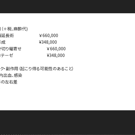
用（＋税、麻酔代)
隔延長術 ￥660,000
形成 ¥348,000
骨切り幅寄せ ￥660,000
ロテーゼ ¥348,000
スク・副作用（起こり得る可能性のあること）
内出血、感染
形の左右差
り