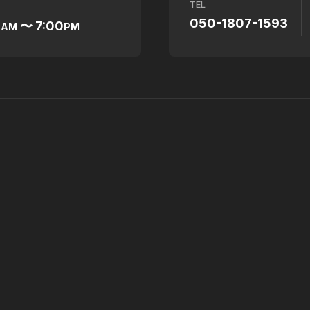
TEL
050-1807-1593
0
〜 7:00
AM
PM