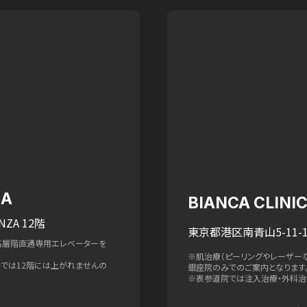
ZA
BIANCA CLIN
NZA 12階
東京都港区南青山5-11-1
高層階直通専用エレベーターを
※肌治療（ピーリングやレーザー
ターでは12階には上がれませんの
銀座院のみでのご案内となります
※表参道院では注入治療・外科治