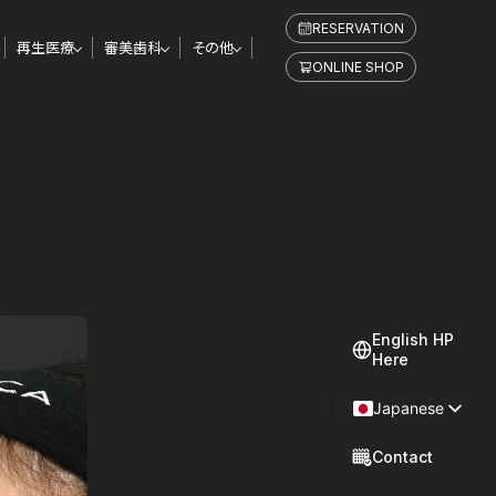
RESERVATION
再生医療
審美歯科
その他
ONLINE SHOP
English HP
Here
Japanese
Spanish
Contact
Chinese