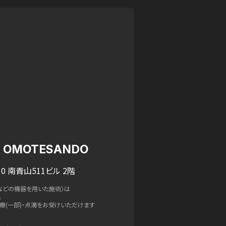
IC OMOTESANDO
0 南青山511ビル 2階
などの機器を用いた施術）は
。
療(一部)・点滴をお受けいただけます