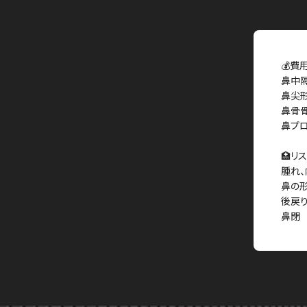
💰費
鼻中
鼻尖
鼻骨
鼻プ
🏥リ
腫れ、
鼻の
後戻
鼻閉