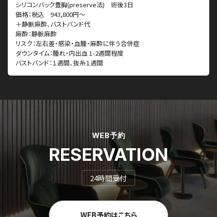
シリコンバック豊胸(preserve法) 術後3日
価格：税込 943,800円～
＋静脈麻酔、バストバンド代
麻酔：静脈麻酔
リスク：左右差・感染・血腫・麻酔に伴う合併症
ダウンタイム：腫れ・内出血 1-2週間程度
バストバンド：１週間、抜糸１週間
WEB予約
RESERVATION
24時間受付
WEB予約はこちら