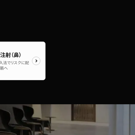
注射（鼻）
入法でリスクに配
鼻筋へ