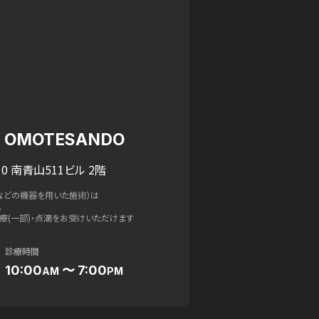
IC OMOTESANDO
0 南青山511ビル 2階
などの機器を用いた施術）は
。
療(一部)・点滴をお受けいただけます
診療時間
10:00
〜 7:00
AM
PM