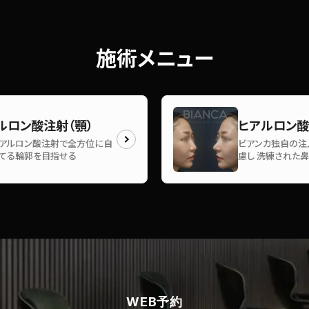
施術メニュー
ルロン酸注射（顎）
ヒアルロン酸
アルロン酸注射で全方位に自
ビアンカ独自の注
てる輪郭を目指せる
慮し 洗練された
WEB予約