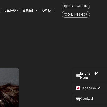
RESERVATION
再生医療
審美歯科
その他
ONLINE SHOP
English HP
Here
Japanese
Spanish
Contact
Chinese