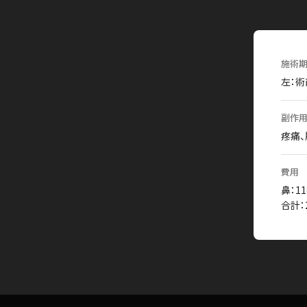
施術期
左：術
副作用
疼痛、
費用
鼻：11
合計：2