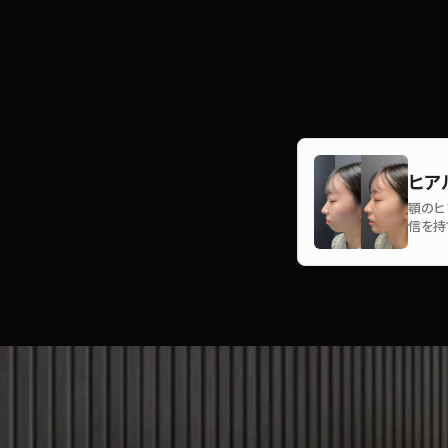
ヒア
顎のヒ
信を持