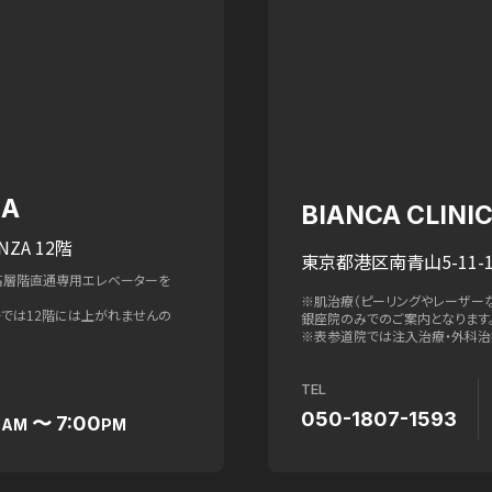
ZA
BIANCA CLIN
NZA 12階
東京都港区南青山5-11-1
高層階直通専用エレベーターを
※肌治療（ピーリングやレーザー
ターでは12階には上がれませんの
銀座院のみでのご案内となります
※表参道院では注入治療・外科治
TEL
050-1807-1593
0
〜 7:00
AM
PM