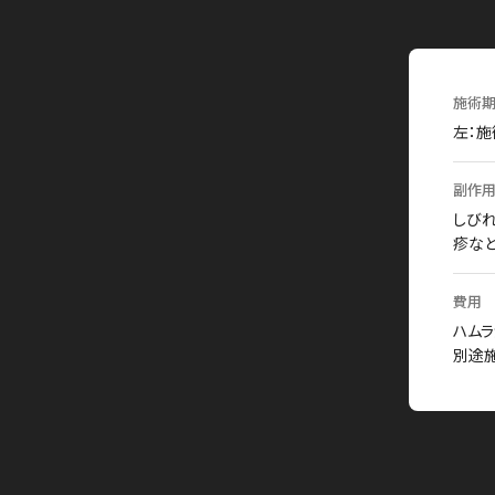
施術期
左：施
副作用
しびれ
疹な
費用
ハムラ
別途施