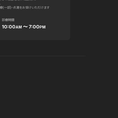
。
療(一部)・点滴をお受けいただけます
診療時間
10:00
〜 7:00
AM
PM