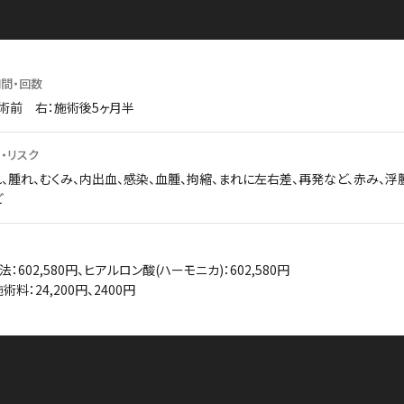
間・回数
術前 右：施術後5ヶ月半
・リスク
、腫れ、むくみ、内出血、感染、血腫、拘縮、まれに左右差、再発など、赤み、浮
ど
法：602,580円、ヒアルロン酸(ハーモニカ)：602,580円
術料：24,200円、2400円