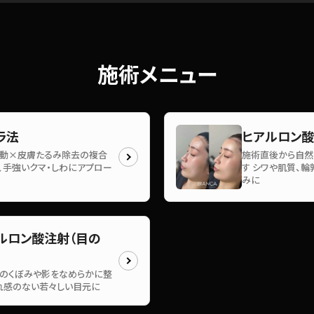
施術メニュー
ラ法
ヒアルロン
動×皮膚たるみ除去の複合
施術直後から自然
、手強いクマ・しわにアプロー
す シワや肌質、輪
みに
ルロン酸注射（目の
のくぼみや影をなめらかに整
れ感のない若々しい目元に