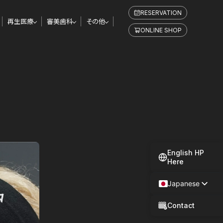
RESERVATION
再生医療
審美歯科
その他
ONLINE SHOP
English HP
Here
Japanese
Spanish
Contact
Chinese