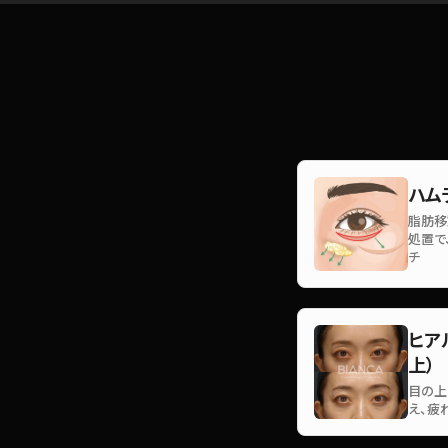
ハム
脂肪移
処置で
チ
ヒア
上）
目の上
え、疲