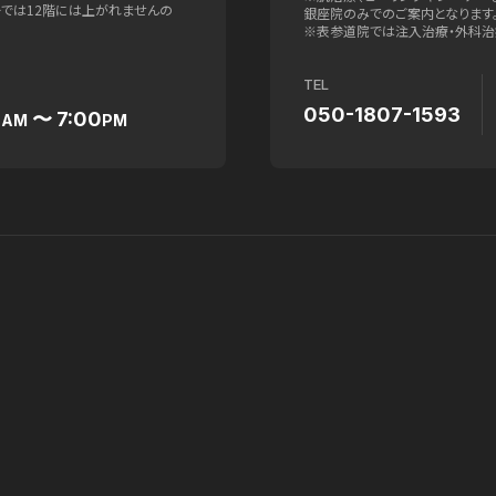
ターでは12階には上がれませんの
銀座院のみでのご案内となります
※表参道院では注入治療・外科治
TEL
050-1807-1593
0
〜 7:00
AM
PM