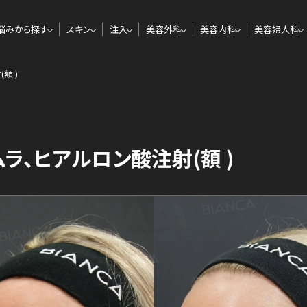
悩みから探す
スキン
注入
美容外科
美容内科
美容婦人科
額 )
ラ、ヒアルロン酸注射(額 )