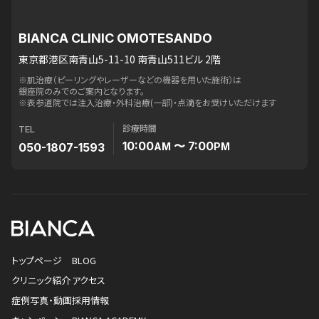
BIANCA CLINIC OMOTESANDO
東京都港区南青山5-11-10 南青山511ビル 2階
※肌治療（ピーリングやレーザーなどの機器を用いた施術）は
銀座院のみでのご案内となります。
※表参道院では注入治療・外科治療(一部)・点滴をお受けいただけます
診療時間
TEL
10:00
〜 7:00
050-1807-1593
AM
PM
トップページ
BLOG
クリニック紹介
アクセス
症例写真・動画
採用情報