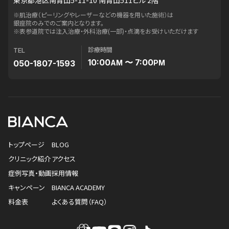
東京都港区南青山5-11-10 南青山511ビル 2階
※肌治療（ピーリングやレーザーなどの機器を用いた施術）は
銀座院のみでのご案内となります。
※表参道院では注入治療・外科治療(一部)・点滴をお受けいただけます
診療時間
TEL
10:00
〜 7:00
050-1807-1593
AM
PM
トップページ
BLOG
クリニック紹介
アクセス
症例写真・動画
採用情報
キャンペーン
BIANCA ACADEMY
料金表
よくある質問（FAQ）