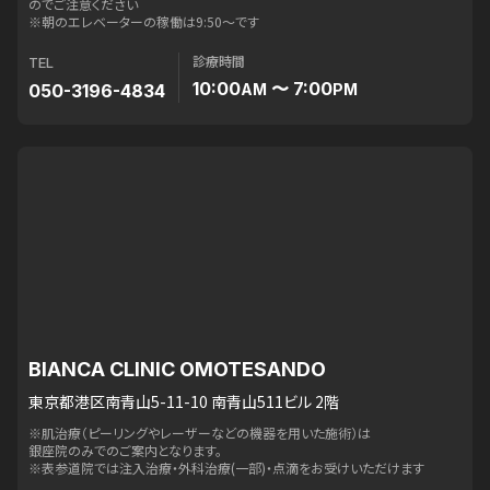
のでご注意ください
※朝のエレベーターの稼働は9:50〜です
診療時間
TEL
10:00
〜 7:00
050-3196-4834
AM
PM
BIANCA CLINIC OMOTESANDO
東京都港区南青山5-11-10 南青山511ビル 2階
※肌治療（ピーリングやレーザーなどの機器を用いた施術）は
銀座院のみでのご案内となります。
※表参道院では注入治療・外科治療(一部)・点滴をお受けいただけます