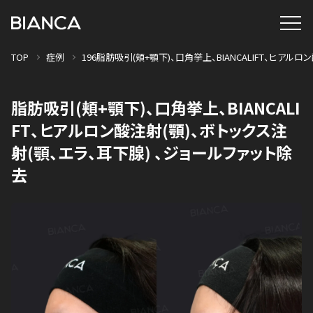
TOP
症例
196脂肪吸引(頬+顎下)、口角挙上、BIANCALIFT、ヒアル
脂肪吸引(頬+顎下)、口角挙上、BIANCALI
FT、ヒアルロン酸注射(顎)、ボトックス注
射(顎、エラ、耳下腺) 、ジョールファット除
去