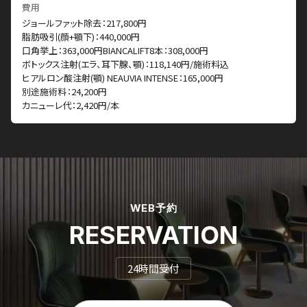
費用
ジョールファット除去：217,800円
脂肪吸引(顔+顎下)：440,000円
口角挙上：363,000円BIANCALIFT8本：308,000円
ボトックス注射(エラ、耳下腺、顎)：118,140円/施術料込
ヒアルロン酸注射(顎) NEAUVIA INTENSE：165,000円
別途施術料：24,200円
カニューレ代：2,420円/本
WEB予約
RESERVATION
24時間受付