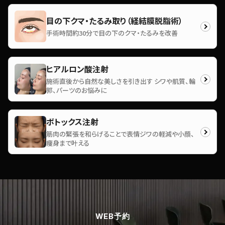
目の下クマ・たるみ取り（経結膜脱脂術）
手術時間約30分で目の下のクマ・たるみを改善
ヒアルロン酸注射
施術直後から自然な美しさを引き出す シワや肌質、輪
郭、パーツのお悩みに
ボトックス注射
筋肉の緊張を和らげることで表情ジワの軽減や小顔、
痩身まで叶える
WEB予約