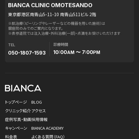
BIANCA CLINIC OMOTESANDO
東京都港区南青山5-11-10 南青山511ビル 2階
※肌治療（ピーリングやレーザーなどの機器を用いた施術）は
銀座院のみでのご案内となります。
※表参道院では注入治療・外科治療(一部)・点滴をお受けいただけます
診療時間
TEL
10:00
〜 7:00
050-1807-1593
AM
PM
トップページ
BLOG
クリニック紹介
アクセス
症例写真・動画
採用情報
キャンペーン
BIANCA ACADEMY
料金表
よくある質問（FAQ）