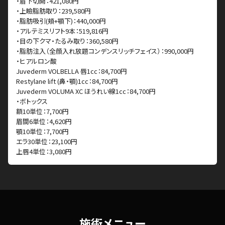
・眉下切開：421,080円
・上瞼脂肪取り：239,580円
・脂肪吸引(頬+顎下)：440,000円
・アルテミスリフト9本：519,816円
・目の下クマ・たるみ取り：360,580円
・脂肪注入（全顔入れ放題コンデンスリッチフェイス）：990,000円
・ヒアルロン酸
Juvederm VOLBELLA 唇1cc：84,700円
Restylane lift (鼻・顎)1cc：84,700円
Juvederm VOLUMA XC ほうれい線1cc：84,700円
・ボトックス
額10単位：7,700円
眉間6単位：4,620円
顎10単位：7,700円
エラ30単位：23,100円
上唇4単位：3,080円
施術メニュー