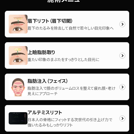
眉下リフト（眉下切開）
眉下のたるみを除去して自然で若々しい目元印象へ
上瞼脂肪取り
重たい印象のまぶたをすっきりとした目元に
脂肪注入（フェイス）
脂肪注入で顔のボリュームロスを整えて疲れ顔・老け
見えにアプローチ
アルテミスリフト
日本人の骨格にフィットする次世代の引き上げ力で
強いたるみもしっかりリフト