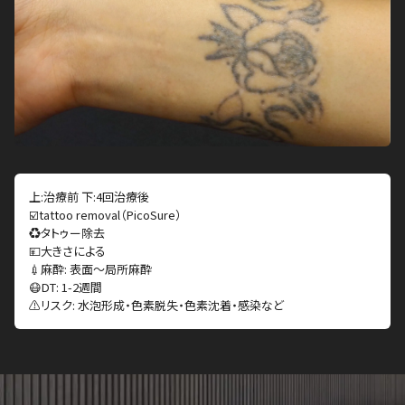
上:治療前 下:4回治療後
☑️tattoo removal（PicoSure）
♻️タトゥー除去
💴大きさによる
💉麻酔: 表面〜局所麻酔
😷DT: 1-2週間
⚠️リスク: 水泡形成・色素脱失・色素沈着・感染など