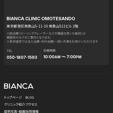
BIANCA CLINIC OMOTESANDO
東京都港区南青山5-11-10 南青山511ビル 2階
※肌治療（ピーリングやレーザーなどの機器を用いた施術）は
銀座院のみでのご案内となります。
※表参道院では注入治療・外科治療(一部)・点滴をお受けいただけます
診療時間
TEL
10:00
〜 7:00
050-1807-1593
AM
PM
トップページ
BLOG
クリニック紹介
アクセス
症例写真・動画
採用情報