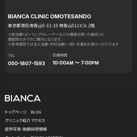
BIANCA CLINIC OMOTESANDO
東京都港区南青山5-11-10 南青山511ビル 2階
※肌治療（ピーリングやレーザーなどの機器を用いた施術）は
銀座院のみでのご案内となります。
※表参道院では注入治療・外科治療(一部)・点滴をお受けいただけます
診療時間
TEL
10:00
〜 7:00
050-1807-1593
AM
PM
トップページ
BLOG
クリニック紹介
アクセス
症例写真・動画
採用情報