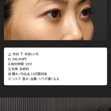
上: 術前 下: 術後1ヶ月
💴 298,000円
⏳ 施術時間: 20分
🗓 効果: 永続的
😷 腫れ・内出血 10日間前後
⚠️ リスク: 窪み・血腫・シワが濃くなる