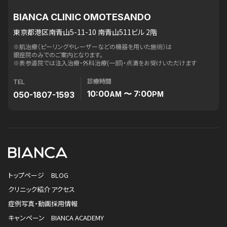
BIANCA CLINIC OMOTESANDO
東京都港区南青山5-11-10 南青山511ビル 2階
※肌治療（ピーリングやレーザーなどの機器を用いた施術）は
銀座院のみでのご案内となります。
※表参道院では注入治療・外科治療(一部)・点滴をお受けいただけます
診療時間
TEL
10:00
〜 7:00
050-1807-1593
AM
PM
トップページ
BLOG
クリニック紹介
アクセス
症例写真・動画
採用情報
キャンペーン
BIANCA ACADEMY