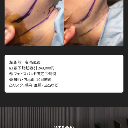
左:術前 右:術直後
💴 顎下 脂肪吸引 248,000円
🤕 フェイスバンド固定 72時間
😷 腫れ・内出血: 10日前後
⚠️リスク: 感染・血腫・凹凸など
WEB予約