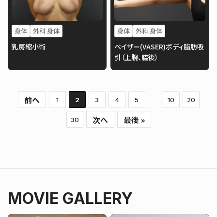
身体
外科 身体
身体
外科 身体
乳房縮小術
ベイザー(VASER)ボディ脂肪吸
引（上腕、脇後）
前へ
1
2
3
4
5
10
20
次へ
最後 »
30
MOVIE GALLERY