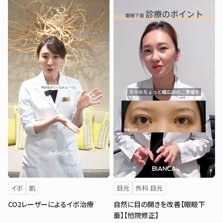
イボ
肌
目元
外科 目元
CO2レーザーによるイボ治療
自然に目の開きを改善【眼瞼下
垂】【他院修正】