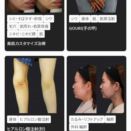
シミ・そばかす・肝斑
シワ
シワ
身体
肌
肌育注射
毛穴
肌荒れ・肌質改善
GOURI(手の甲)
ニキビ・ニキビ跡
肌
美肌カスタマイズ治療
身体
ヒアルロン酸注射
たるみ・リフトアップ
輪郭
外科 輪郭
ヒアルロン酸注射(肘)