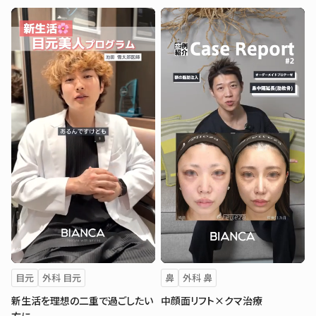
目元
外科 目元
鼻
外科 鼻
新生活を理想の二重で過ごしたい
中顔面リフト×クマ治療