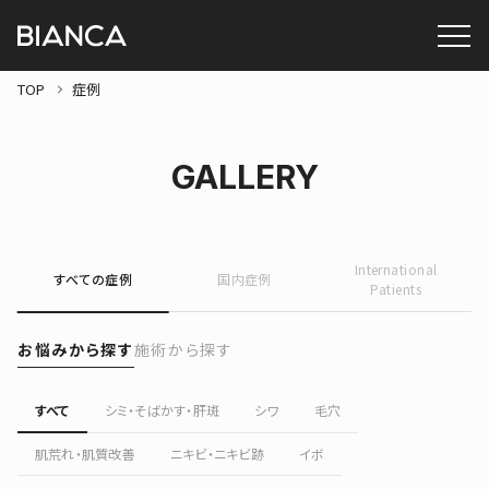
TOP
症例
GALLERY
International
すべての症例
国内症例
Patients
お悩みから探す
施術から探す
すべて
シミ・そばかす・肝斑
シワ
毛穴
肌荒れ・肌質改善
ニキビ・ニキビ跡
イボ