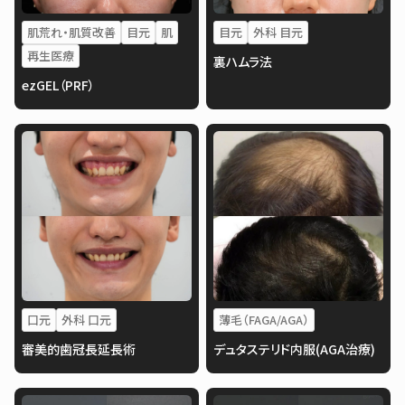
肌荒れ・肌質改善
目元
肌
目元
外科 目元
再生医療
裏ハムラ法
ezGEL（PRF）
口元
外科 口元
薄毛（FAGA/AGA）
審美的歯冠長延長術
デュタステリド内服(AGA治療)