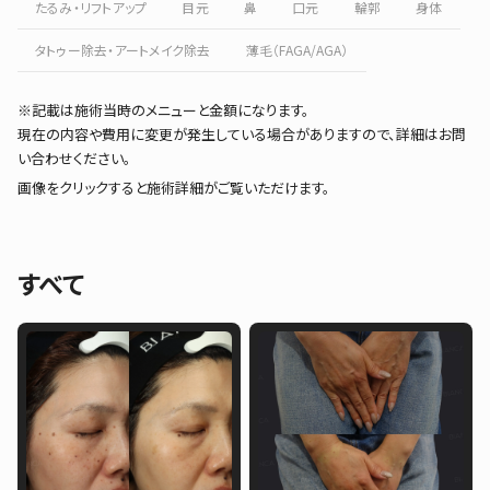
たるみ・リフトアップ
目元
鼻
口元
輪郭
身体
タトゥー除去・アートメイク除去
薄毛（FAGA/AGA）
※記載は施術当時のメニューと金額になります。
現在の内容や費用に変更が発生している場合がありますので、詳細はお問
い合わせください。
画像をクリックすると施術詳細がご覧いただけます。
すべて