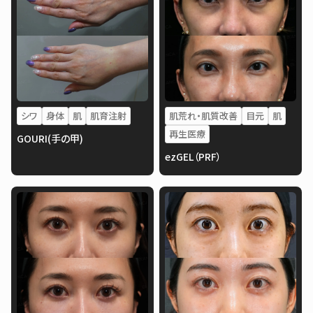
シワ
身体
肌
肌育注射
肌荒れ・肌質改善
目元
肌
再生医療
GOURI(手の甲)
ezGEL（PRF）