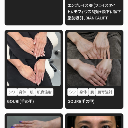
エンブレイスRF(フェイスタイ
ト)、モフィウス8(頬+顎下)、顎下
脂肪吸引、BIANCALIFT
シワ
身体
肌
肌育注射
シワ
身体
肌
肌育注射
GOURI(手の甲)
GOURI(手の甲)