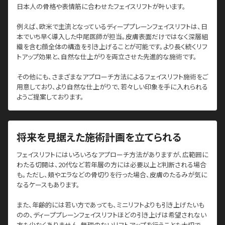
日本人の骨格や表情筋に合わせたフェイスリフトが叶います。
例えば、欧米で主流となっているディーププレーンフェイスリフトは、日
本でいち早く導入した中尾医師が担当。皮膚表面だけではなく深層組
織を含む顔全体の構造を引き上げることが可能です。より長く続くリフ
トアップ効果と、自然な仕上がりを両立させた先進的な施術です。
その他にも、さまざまなアプローチ方法によるフェイスリフト施術をご
用意しており、より自然な仕上がりで、若々しい印象を手に入れられる
ようご提案しております。
将来を見据えた施術計画を立てられる
フェイスリフトにはいろいろなアプローチ方法がありますが、広範囲に
わたる切開は、20代など若年層の方には必要以上と判断される場合
も。ただし、頬やエラなどの骨切りを行った場合、皮膚のたるみが気に
なるケースもあります。
また、年齢的には若い方であっても、ミニリフトよりも引き上げたいも
のの、ディーププレーンフェイスリフトほどの引き上げは希望されない
方も少なくありません。無理のないリフトアップを行うことも大切で