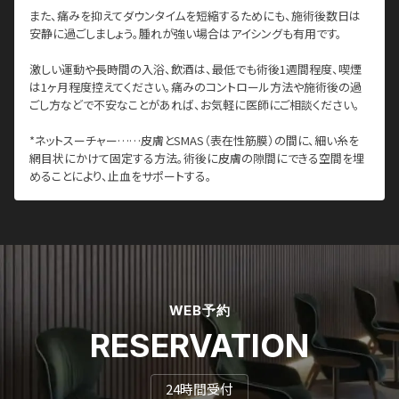
また、痛みを抑えてダウンタイムを短縮するためにも、施術後数日は
安静に過ごしましょう。腫れが強い場合はアイシングも有用です。
激しい運動や長時間の入浴、飲酒は、最低でも術後1週間程度、喫煙
は1ヶ月程度控えてください。痛みのコントロール方法や施術後の過
ごし方などで不安なことがあれば、お気軽に医師にご相談ください。
*ネットスーチャー……皮膚とSMAS（表在性筋膜）の間に、細い糸を
網目状にかけて固定する方法。術後に皮膚の隙間にできる空間を埋
めることにより、止血をサポートする。
WEB予約
RESERVATION
24時間受付