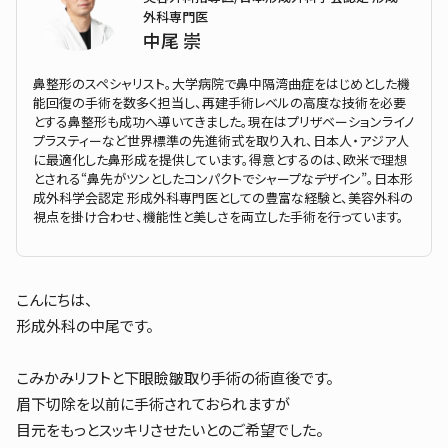
外科専門医
中尾 崇
鼻整形のスペシャリスト。大学病院で鼻中隔湾曲症をはじめとした機
能回復の手術を数多く担当し、再建手術レベルの高度な技術を必要
とする鼻整形も成功へ導いてきました。現在はプリザベーションライノ
プラスティーなど世界標準の先進術式を取り入れ、日本人・アジア人
に最適化した鼻形成を提供しています。得意とするのは、欧米で理想
とされる“鼻先がツンとしたコンパクトでシャープなデザイン”。日本形
成外科学会認定 形成外科専門医としての豊富な経験と、美容外科の
視点を掛け合わせ、機能性と美しさを両立した手術を行っています。
こんにちは、
形成外科の中尾です。
こみかみリフトと下眼瞼皺取り手術の術直後です。
眉下切除を以前に手術されておられますが
目元をもっとスッキリさせたいとのご希望でした。