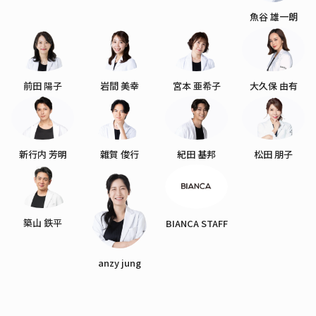
魚谷 雄一朗
前田 陽子
岩間 美幸
宮本 亜希子
大久保 由有
新行内 芳明
雜賀 俊行
紀田 基邦
松田 朋子
築山 鉄平
BIANCA STAFF
anzy jung