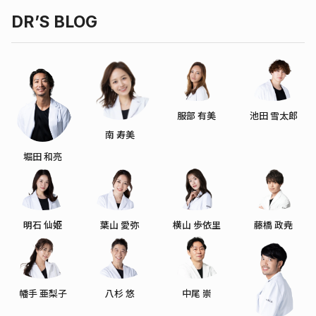
DR’S BLOG
服部 有美
池田 雪太郎
南 寿美
堀田 和亮
明石 仙姫
葉山 愛弥
横山 歩依里
藤橋 政尭
幡手 亜梨子
八杉 悠
中尾 崇