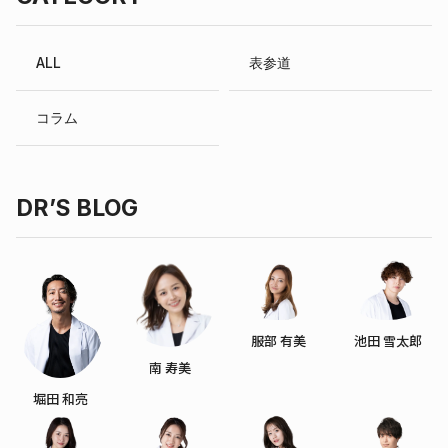
ALL
表参道
コラム
DR’S BLOG
服部 有美
池田 雪太郎
南 寿美
堀田 和亮