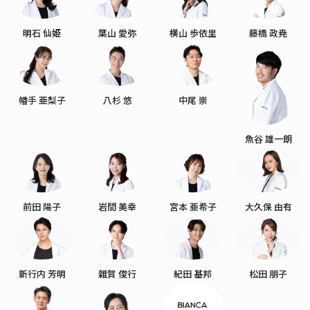
明石 仙姫
葉山 愛弥
横山 歩依里
藤橋 政尭
幡手 亜梨子
八杉 悠
中尾 崇
魚谷 雄一朗
前田 陽子
岩間 美幸
宮本 亜希子
大久保 由有
新行内 芳明
雜賀 俊行
紀田 基邦
松田 朋子