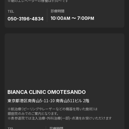
※朝のエレベーターの稼働は9:50〜です
診療時間
TEL
10:00
〜 7:00
050-3196-4834
AM
PM
BIANCA CLINIC OMOTESANDO
東京都港区南青山5-11-10 南青山511ビル 2階
※肌治療（ピーリングやレーザーなどの機器を用いた施術）は
銀座院のみでのご案内となります。
※表参道院では注入治療・外科治療(一部)・点滴をお受けいただけます
診療時間
TEL