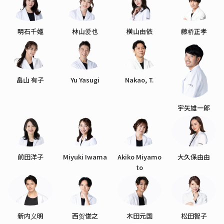
明石千姬
林山爱也
横山由依
藤桥正孝
畠山 有子
Yu Yasugi
Nakao, T.
宇矢雄一郎
前田洋子
Miyuki Iwama
Akiko Miyamo
大久保由由
to
新内义明
西贺俊之
木田元国
松田智子