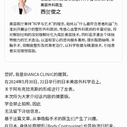
美容外科医生
西贺俊之
美容医疗秉持"科学与艺术"的理念，始终以"什么最符合患者利益"为
准则开展诊疗的整形外科医师。凭借心血管外科医师的丰富经验，将
对解剖结构的深刻理解转化为高阶美容技术。同时追求激发个体独
特魅力的艺术造诣。以温和安心的咨询服务著称，擅长脂肪抽吸、丰
胸手术、双眼皮整形及抗衰老治疗。以科学依据与精湛技术，引领患
者实现理想容颜。
您好，我是BIANCA CLINIC的雜賀。
在2024年5月30日、31日举行的日本美容外科学会上，
关于阿布克拉克斯的形成进行了发表。
本次将为大家介绍该内容的摘要版。
学会禁止拍照，因此
无法留下详细信息。
基于这篇文章，从事吸脂手术的医生们产生了兴趣，
在日本，身体轮廓塑形（Body Contouring）也开始流行起来。