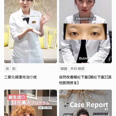
疣
肌
眼圈
外科 眼部
二氧化碳激光治疗疣
自然改善眼睑下垂【眼睑下垂】【其
他医院修复】