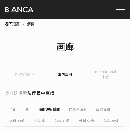
返回顶部
病例
画廊
International
すべての症例
国内症例
患者
按问题搜索
从疗程中查找
全部
肌
注射透明质酸
肉毒素注射
皮肤注射
外科 眼部
外科 鼻
外科 口周
外科 轮廓
外科 身体