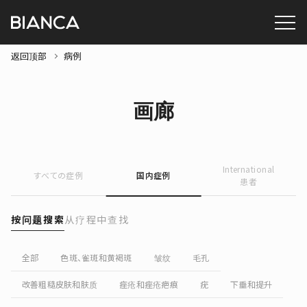
返回顶部
病例
画廊
International
すべての症例
国内症例
患者
按问题搜索
从疗程中查找
全部
色斑、雀斑和黄褐斑
皱纹
毛孔
改善粗糙皮肤和肤质
痤疮和痤疮疤痕
疣
下垂和提升