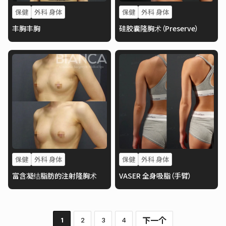
保健
外科 身体
保健
外科 身体
丰胸丰胸
硅胶囊隆胸术（Preserve）
保健
外科 身体
保健
外科 身体
富含凝结脂肪的注射隆胸术
VASER 全身吸脂（手臂）
下一个
1
2
3
4