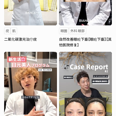
疣
肌
眼圈
外科 眼部
二氧化碳激光治疗疣
自然改善眼睑下垂【眼睑下垂】【其
他医院修复】