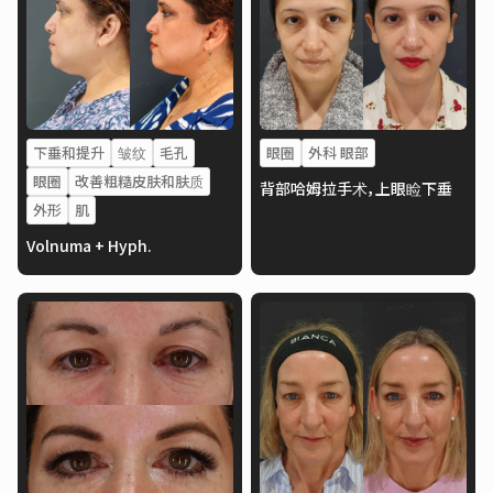
下垂和提升
皱纹
毛孔
眼圈
外科 眼部
眼圈
改善粗糙皮肤和肤质
背部哈姆拉手术，上眼睑下垂
外形
肌
Volnuma + Hyph.