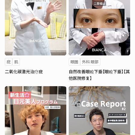
疣
肌
眼圈
外科 眼部
二氧化碳激光治疗疣
自然改善眼睑下垂【眼睑下垂】【其
他医院修复】