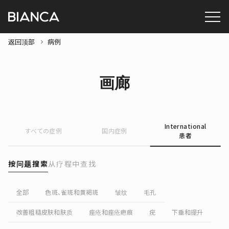
返回顶部
病例
画廊
International
すべての症例
国内症例
患者
按问题搜索
从疗程中查找
全部
色斑、雀斑和黄褐斑
皱纹
毛孔
改善粗糙皮肤和肤质
痤疮和痤疮疤痕
疣
下垂和提升