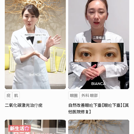
疣
肌
眼圈
外科 眼部
二氧化碳激光治疗疣
自然改善眼睑下垂【眼睑下垂】【其
他医院修复】