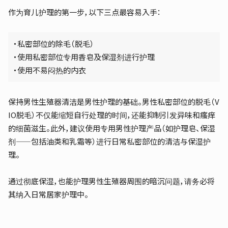
作为育儿护理的第一步，以下三点最容易入手：
・私密部位的除毛（脱毛）
・使用私密部位专用香皂及保湿剂进行护理
・使用不易闷热的内衣
保持男性生殖器清洁是男性护理的基础。男性私密部位的脱毛（V
IO脱毛）不仅能缩短自行处理的时间，还能抑制引发异味和瘙痒
的细菌滋生。此外，建议使用专用男性护理产品（如护理皂、保湿
剂——包括油类和乳霜等）进行日常私密部位的清洁与保湿护
理。
通过彻底保湿，也能护理男性生殖器周围的暗沉问题，请务必将
其纳入日常居家护理中。