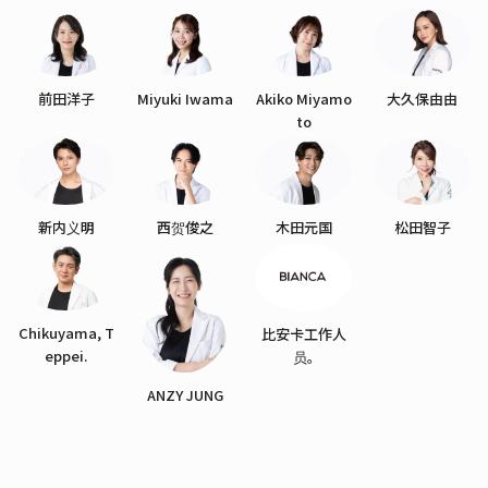
前田洋子
Miyuki Iwama
Akiko Miyamo
大久保由由
to
新内义明
西贺俊之
木田元国
松田智子
Chikuyama, T
比安卡工作人
eppei.
员。
ANZY JUNG