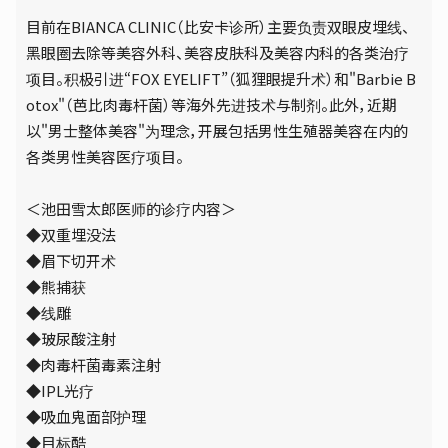
目前在BIANCA CLINIC（比安卡诊所）主要负责双眼皮埋线、
黑眼圈去除等美容外科、美容皮肤科及美容内科的各类治疗
项目。积极引进“FOX EYELIFT”（狐狸眼提升术）和"Barbie B
otox"（芭比肉毒杆菌）等海外先进技术与制剂。此外，近期
以"男士整体美容"为理念，开展包括男性生殖器美容在内的
各类男性美容医疗项目。
＜池田雪太郎医师的诊疗内容＞
◆双重埋没法
◆眉下切开术
◆熊捕获
◆线雕
◆玻尿酸注射
◆肉毒杆菌毒素注射
◆IPL光疗
◆吸血鬼面部护理
◆目标酷