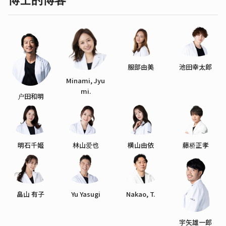
博士的博客
服部由美
池田幸太郎
Minami, Jyu
mi.
户田和明
明石千姬
林山爱也
横山由依
藤桥正孝
畠山 有子
Yu Yasugi
Nakao, T.
宇矢雄一郎