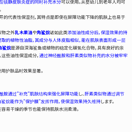
在镇静皮肤炎症的同时补充水分
可以使用。从婴幼儿到老年人均可
。
开的代表性保湿剂，其特点是即使在屏障功能下降的肌肤上也易于
似物之外
乳木果油
や
角鲨烷
诸如此类
添加油性成分后，保湿效果的持
提取的植物性油脂，其成分与人体皮脂相似，能在肌肤表面形成一层
角鲨烷
是源自深海鲨鱼或植物的稳定化碳氢化合物，具有良好的亲
。这些油性保湿成分，
通过神经酰胺和肝素类似物补充的水分被牢牢
用护肤品时效果显著。
酰胺通过"补充"肌肤结构来强化屏障功能
し、
肝素类似物通过调节
鲨烷能作为"保护膜"发挥作用，使保湿效果持久维持
します。
在容易干燥的季节也能保持肌肤水润柔滑。