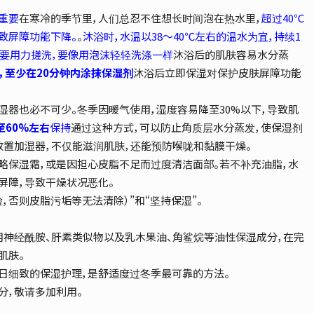
重要
在寒冷的季节里，人们总忍不住想长时间泡在热水里，
超过40℃
致屏障功能下降。
。
沐浴时，水温以38～40℃左右的温水为宜，持续1
要用力搓洗，要像用泡沫轻轻洗涤一样
沐浴后的肌肤容易水分蒸
，至少在20分钟内涂抹保湿剂
沐浴后立即保湿对保护皮肤屏障功能
湿器也必不可少。冬季因暖气使用，湿度容易降至30%以下，导致肌
至60%左右
保持
通过这种方式，可以防止角质层水分蒸发，使保湿剂
放置加湿器，不仅能滋润肌肤，还能预防喉咙和黏膜干燥。
略保湿霜，或是因担心皮脂不足而过度清洁面部。若不补充油脂，水
屏障，导致干燥状况恶化。
，否则皮脂污垢等无法清除）”和“坚持保湿”。
用神经酰胺、肝素类似物以及乳木果油、角鲨烷等油性保湿成分，在完
肌肤。
日细致的保湿护理，是舒适度过冬季最可靠的方法。
分，敬请多加利用。