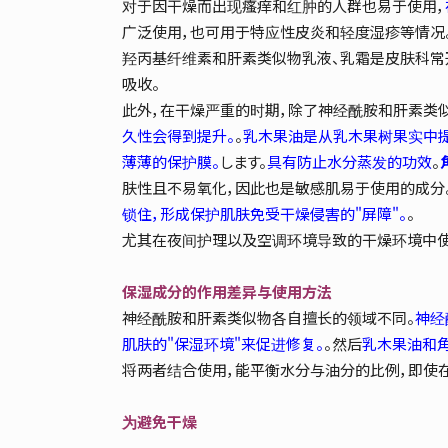
对于因干燥而出现瘙痒和红肿的人群也易于使用，
广泛使用，也可用于特应性皮炎和轻度湿疹等情况
羟丙基纤维素和肝素类似物乳液、乳霜是皮肤科常
吸收。
此外，在干燥严重的时期，除了神经酰胺和肝素类
久性会得到提升。
。
乳木果油是从乳木果树果实中
薄薄的保护膜。
します。
具有防止水分蒸发的功效
。
肤性且不易氧化，因此也是敏感肌易于使用的成分
锁住，形成保护肌肤免受干燥侵害的"屏障"。
。
尤其在夜间护理以及空调环境导致的干燥环境中使
保湿成分的作用差异与使用方法
神经酰胺和肝素类似物各自擅长的领域不同。
神经
肌肤的"保湿环境"来促进修复。
。然后
乳木果油和角
将两者结合使用，能平衡水分与油分的比例，即使
为避免干燥