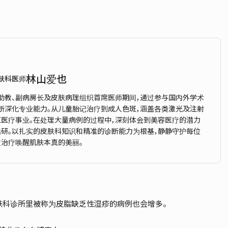
林山爱也
肤科医师
助教、副病房长及皮肤病理组织首席医师期间，通过参与国内外学术
断深化专业能力。从儿童胎记治疗到成人色斑，涵盖各类激光及注射
区医疗事业。在处理大量病例的过程中，深刻体会到美容医疗的潜力
钻研。以扎实的皮肤科知识和精准的诊断能力为根基，静静守护每位
过治疗唤醒肌肤本真的美丽。
肤科诊所里被称为皮脂缺乏性湿疹的病例也会增多。