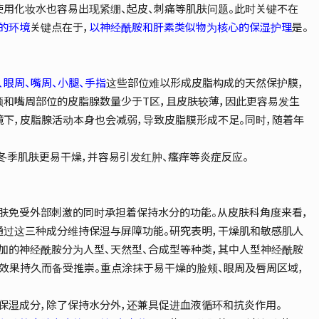
使用化妆水也容易出现紧绷、起皮、刺痛等肌肤问题。此时关键不在
」的环境
关键点在于，
以神经酰胺和肝素类似物为核心的保湿护理
是。
眼周、嘴周、小腿、手指
这些部位难以形成皮脂构成的天然保护膜，
颊和嘴周部位的皮脂腺数量少于T区，且皮肤较薄，因此更容易发生
境下，皮脂腺活动本身也会减弱，导致皮脂膜形成不足。同时，随着年
，冬季肌肤更易干燥，并容易引发红肿、瘙痒等炎症反应。
肤免受外部刺激的同时承担着保持水分的功能。从皮肤科角度来看，
通过这三种成分维持保湿与屏障功能。研究表明，干燥肌和敏感肌人
加的神经酰胺分为人型、天然型、合成型等种类，其中人型神经酰胺
湿效果持久而备受推崇。重点涂抹于易干燥的脸颊、眼周及唇周区域，
保湿成分，除了保持水分外，还兼具促进血液循环和抗炎作用。