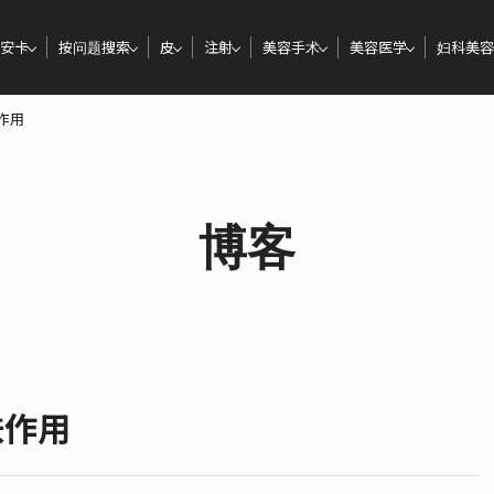
安卡
按问题搜索
皮
注射
美容手术
美容医学
妇科美容
作用
博客
肤作用