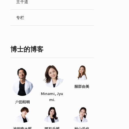
主干道
English
专栏
博士的博客
服部由美
Minami, Jyu
mi.
户田和明
池田幸太郎
明石千姬
林山爱也