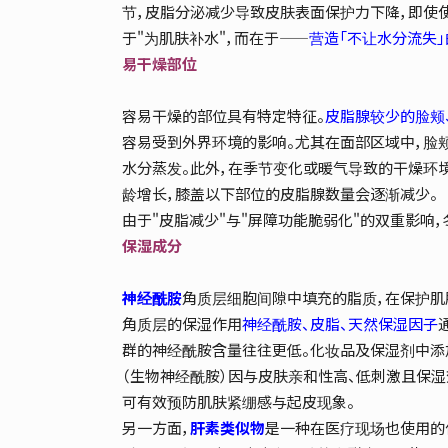
节，皮脂分泌减少导致皮肤表面保护力下降，即使
于"为肌肤补水"，而在于——
营造「不让水分流失
易干燥部位
容易干燥的部位具有特定特征。
皮脂腺较少的脸颊、
容易受到外界环境的影响。尤其在面部区域中，脸
水分蒸发。此外，在季节变化或暖气导致的干燥环
龄增长，膝盖以下部位的皮脂腺数量会逐渐减少。
由于"皮脂减少"与"屏障功能脆弱化"的双重影响
保湿成分
神经酰胺
角质层细胞间隙中填充的脂质，在保护肌
角质层的保湿作用
神经酰胺、皮脂、天然保湿因子
群的神经酰胺含量往往更低。化妆品及保湿剂中添
（生物神经酰胺）因与皮肤亲和性高、低刺激且保
可有效预防肌肤紧绷感与起皮现象。
另一方面，
肝素类似物
是一种在医疗现场也使用的