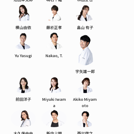
横山由依
藤桥正孝
畠山 有子
Yu Yasugi
Nakao, T.
宇矢雄一郎
前田洋子
Miyuki Iwam
Akiko Miyam
a
oto
大久保由由
新内义明
西贺俊之