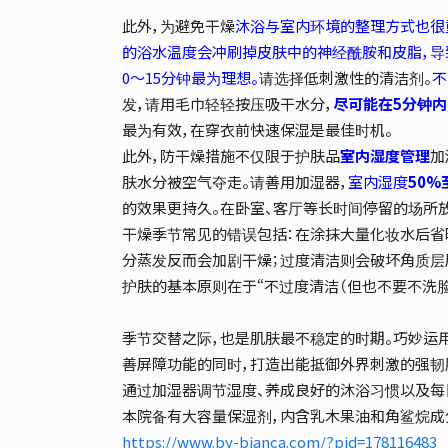
此外，为避免干燥
沐浴与室内环境的整理方式也很
的浴水温度会冲刷掉皮肤中的神经酰胺和皮脂，导
0～15分钟最为理想。
请选择低刺激性的清洁剂。
不
发，请用毛巾轻轻按压吸干水分，
尽可能在5分钟内
最为有效，在穿衣前快速保湿是最佳时机。
此外，防干燥措施不仅限于护肤品
室内湿度管理
加
肤水分被空气夺走。请善用加湿器，
室内湿度
50%
的效果更持久。在卧室、客厅等长时间停留的场所
干燥季节常见的错误包括：在涂抹大量化妆水后省
分蒸发反而会加剧干燥；过度清洁则会破坏角质层
护肤的基本原则在于“不过度清洁（但也不要不洗脸
季节交替之际，也是肌肤最不稳定的时期。巧妙运
善屏障功能的同时，打造出能抵御外界刺激的强韧
通过加湿器调节湿度、养成良好的沐浴习惯以及每
本院备有大容量保湿剂，内含乳木果油和角鲨烷成
https://www.by-bianca.com/?pid=178116483