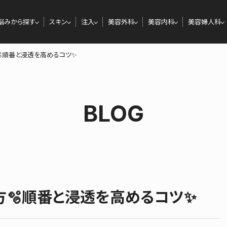
悩みから探す
スキン
注入
美容外科
美容内科
美容婦人科
順番と浸透を高めるコツ✨
BLOG
方🫧順番と浸透を高めるコツ✨