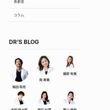
表参道
English
コラム
DR’S BLOG
服部 有美
南 寿美
堀田 和亮
池田 雪太郎
明石 仙姫
葉山 愛弥