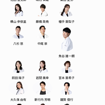
横山 歩依里
藤橋 政尭
幡手 亜梨子
八杉 悠
中尾 崇
魚谷 雄一朗
前田 陽子
岩間 美幸
宮本 亜希子
大久保 由有
新行内 芳明
雜賀 俊行