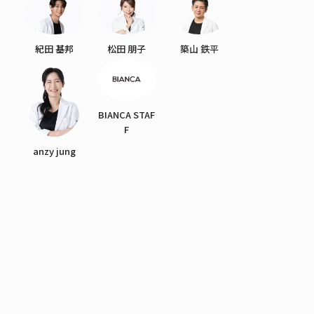
紀田 基邦
松田 朋子
築山 鉄平
BIANCA STAF
F
anzy jung