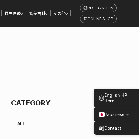
RESERVATION
再生医療
審美歯科
その他
ONLINE SHOP
English HP
Here
CATEGORY
Japanese
Spanish
ALL
Contact
Chinese