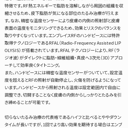
特徴です。RF熱エネルギーで脂肪を溶解しながら周囲の組織を収
縮させるため、皮下脂肪が気になる部位のたるみ治療が行えま
す。なお、精密な温度センサーにより皮膚の内側の照射部と皮膚
表面の温度をモニタリングできるため、効果とリスクのバランスを
取りやすくなっています。エンブレイスRFのハンドピースには特許
取得テクノロジーであるRFAL（Radio-Frequency Assisted LIP
OLYSIS）が搭載されています。RFAL テクノロジーにより、RF（ラ
ジオ波）がダイレクトに脂肪・線維組織・真皮へ3次元（3D）アプロ
ーチして効率良くタイトニング。
また、ハンドピースには精密な温度センサーがついていて、設定温
度を超えるとRFの照射が自動停止し、火傷を防げるようになって
います。ハンドピースから照射される温度は設定範囲内で自由に
調整でき、切開することなく皮膚の内側からしっかりとたるみを引
き締めることが可能です。
切らないたるみ治療の代表格であるハイフと比べるとややダウン
タイムが長いですが、1回でより高い効果を期待する場合はエンブ