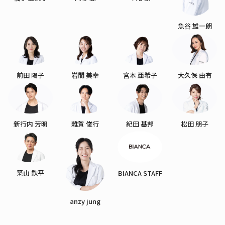
魚谷 雄一朗
前田 陽子
岩間 美幸
宮本 亜希子
大久保 由有
新行内 芳明
雜賀 俊行
紀田 基邦
松田 朋子
築山 鉄平
BIANCA STAFF
anzy jung