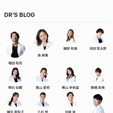
DR’S BLOG
服部 有美
池田 雪太郎
南 寿美
堀田 和亮
明石 仙姫
葉山 愛弥
横山 歩依里
藤橋 政尭
幡手 亜梨子
八杉 悠
中尾 崇