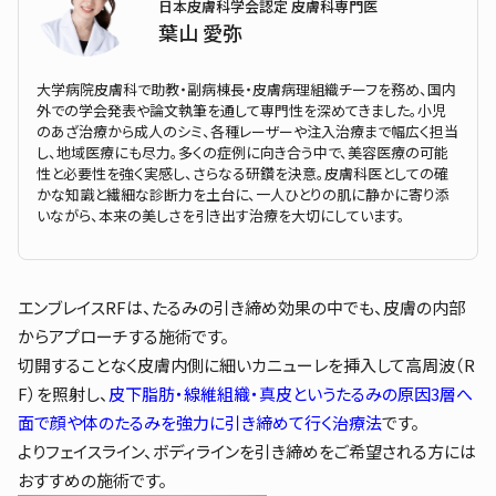
日本皮膚科学会認定 皮膚科専門医
葉山 愛弥
大学病院皮膚科で助教・副病棟長・皮膚病理組織チーフを務め、国内
外での学会発表や論文執筆を通して専門性を深めてきました。小児
のあざ治療から成人のシミ、各種レーザーや注入治療まで幅広く担当
し、地域医療にも尽力。多くの症例に向き合う中で、美容医療の可能
性と必要性を強く実感し、さらなる研鑽を決意。皮膚科医としての確
かな知識と繊細な診断力を土台に、一人ひとりの肌に静かに寄り添
いながら、本来の美しさを引き出す治療を大切にしています。
エンブレイスRFは、たるみの引き締め効果の中でも、皮膚の内部
からアプローチする施術です。
切開することなく皮膚内側に細いカニューレを挿入して高周波（R
F）を照射し、
皮下脂肪・線維組織・真皮というたるみの原因3層へ
面で顔や体のたるみを強力に引き締めて行く治療法
です。
よりフェイスライン、ボディラインを引き締めをご希望される方には
おすすめの施術です。