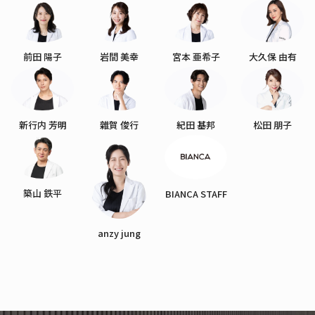
前田 陽子
岩間 美幸
宮本 亜希子
大久保 由有
新行内 芳明
雜賀 俊行
紀田 基邦
松田 朋子
築山 鉄平
BIANCA STAFF
anzy jung