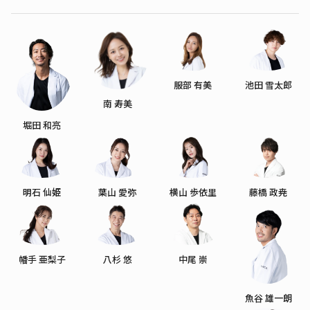
服部 有美
池田 雪太郎
南 寿美
堀田 和亮
明石 仙姫
葉山 愛弥
横山 歩依里
藤橋 政尭
幡手 亜梨子
八杉 悠
中尾 崇
魚谷 雄一朗