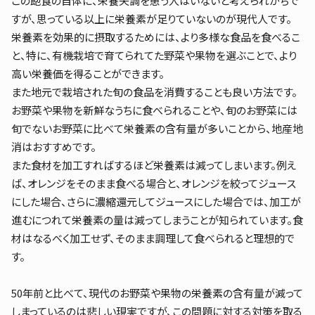
この飽食の自体に、栄養失調を患う人はいないと考えられがちで
すが、思っている以上に栄養素が足りていないのが現代人です。
栄養素を効果的に摂取するためには、より多様な食品を食べるこ
と、特に、有機栽培で育てられてた野菜や果物を選ぶことで、より
高い栄養価を得ることができます。
また地元で栽培された旬の食品を消費することも良い方法です。
お野菜や果物を新鮮なうちに食べられることや、旬のお野菜には
旬でないお野菜に比べて栄養素の含有量が多いことから、地産地
消はおすすめです。
また食材を加工すればするほど栄養素は減ってしまいます。例え
ば、オレンジをそのまま食べる場合と、オレンジを絞ってジュース
にした場合、さらに濃縮還元してジュースにした場合では、加工が
進むにつれて栄養素の量は減ってしまうことが知られています。食
材はなるべく加工せず、そのまま調理して食べられると理想的で
す。
50年前と比べて、現代のお野菜や果物の栄養素の含有量が減って
しまっているのは悲しい現実ですが、この問題に対する対策を取る