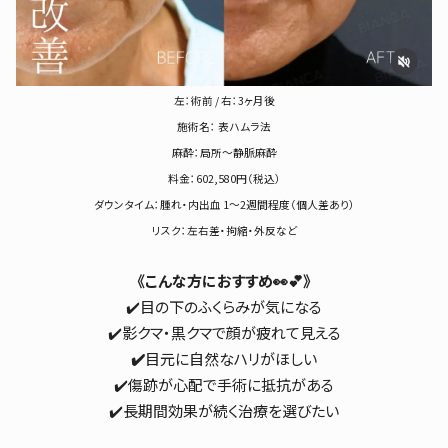
左：術前 / 右：3ヶ月後
施術名： 表ハムラ法
麻酔：局所～静脈麻酔
料金：602,580円（税込）
ダウンタイム：腫れ・内出血 1〜2週間程度（個人差あり）
リスク：左右差・拘縮・外反など
《こんな方におすすめ👀💕》
✔️目の下のふくらみが気になる
✔️影クマ・黒クマで顔が疲れて見える
✔️
目元に自然なハリがほしい
✔️傷跡が心配で手術に抵抗がある
✔️長期間効果が続く治療を選びたい