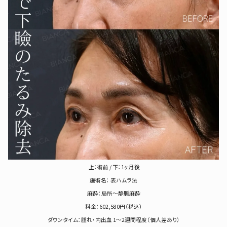
上：術前 / 下：1ヶ月後
施術名： 表ハムラ法
麻酔：局所～静脈麻酔
料金：602,580円（税込）
ダウンタイム：腫れ・内出血 1〜2週間程度（個人差あり）