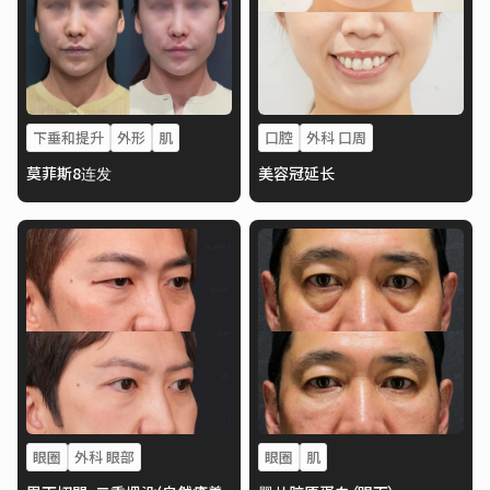
下垂和提升
外形
肌
口腔
外科 口周
莫菲斯8连发
美容冠延长
眼圈
外科 眼部
眼圈
肌