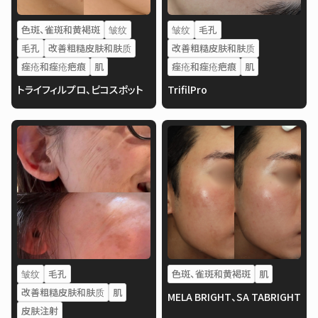
色斑、雀斑和黄褐斑
皱纹
皱纹
毛孔
毛孔
改善粗糙皮肤和肤质
改善粗糙皮肤和肤质
痤疮和痤疮疤痕
肌
痤疮和痤疮疤痕
肌
トライフィルプロ、ピコスポット
TrifilPro
皱纹
毛孔
色斑、雀斑和黄褐斑
肌
改善粗糙皮肤和肤质
肌
MELA BRIGHT、SA TABRIGHT
皮肤注射