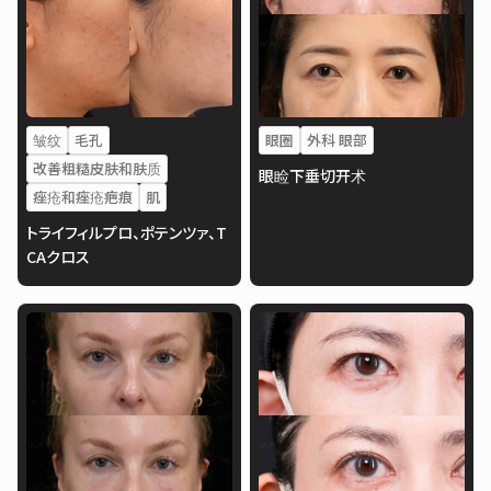
皱纹
毛孔
眼圈
外科 眼部
改善粗糙皮肤和肤质
眼睑下垂切开术
痤疮和痤疮疤痕
肌
トライフィルプロ、ポテンツァ、T
CAクロス