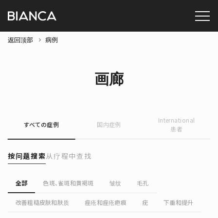
返回顶部
病例
画廊
International
すべての症例
国内症例
患者
按问题搜索
从疗程中查找
全部
色斑、雀斑和黄褐斑
皱纹
毛孔
改善粗糙皮肤和肤质
痤疮和痤疮疤痕
疣
下垂和提升