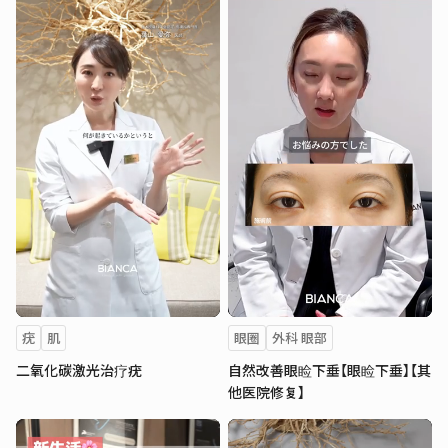
疣
肌
眼圈
外科 眼部
二氧化碳激光治疗疣
自然改善眼睑下垂【眼睑下垂】【其
他医院修复】