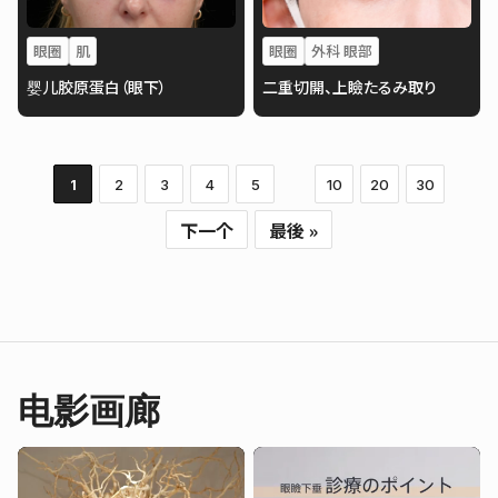
眼圈
肌
眼圈
外科 眼部
婴儿胶原蛋白（眼下）
二重切開、上瞼たるみ取り
1
2
3
4
5
10
20
30
下一个
最後 »
电影画廊