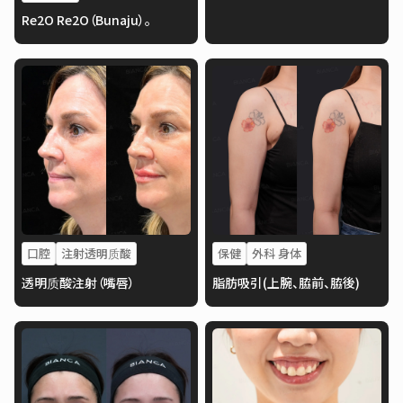
Re2O Re2O（Bunaju）。
口腔
注射透明质酸
保健
外科 身体
透明质酸注射（嘴唇）
脂肪吸引(上腕、脇前、脇後)