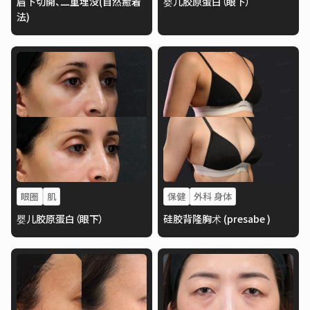
眉下切開、二重埋没(自然癒着
婴儿胶原蛋白（眼下）
法)
眼圈
肌
保健
外科 身体
婴儿胶原蛋白（眼下）
硅胶背隆胸术 (presabe )