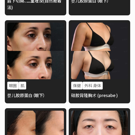
眉下切開、二重埋没(自然癒着
婴儿胶原蛋白（眼下）
法)
眼圈
肌
保健
外科 身体
婴儿胶原蛋白（眼下）
硅胶背隆胸术 (presabe )