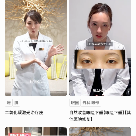
疣
肌
眼圈
外科 眼部
二氧化碳激光治疗疣
自然改善眼睑下垂【眼睑下垂】【其
他医院修复】