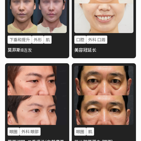
下垂和提升
外形
肌
口腔
外科 口周
莫菲斯8连发
美容冠延长
眼圈
外科 眼部
眼圈
肌