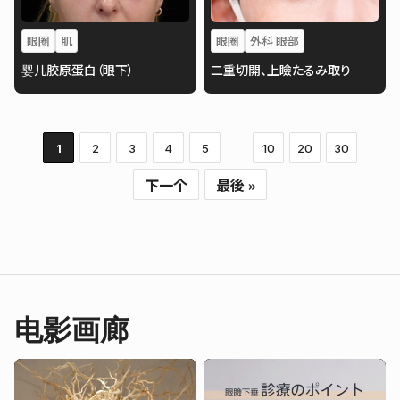
眼圈
肌
眼圈
外科 眼部
婴儿胶原蛋白（眼下）
二重切開、上瞼たるみ取り
1
2
3
4
5
10
20
30
下一个
最後 »
电影画廊