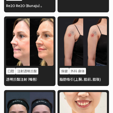
Re2O Re2O（Bunaju）。
口腔
注射透明质酸
保健
外科 身体
透明质酸注射（嘴唇）
脂肪吸引(上腕、脇前、脇後)