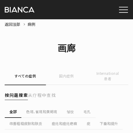
返回顶部
病例
画廊
International
すべての症例
国内症例
患者
按问题搜索
从疗程中查找
全部
色斑、雀斑和黄褐斑
皱纹
毛孔
改善粗糙皮肤和肤质
痤疮和痤疮疤痕
疣
下垂和提升