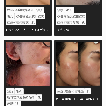
色斑、雀斑和黄褐斑
皱纹
皱纹
毛孔
毛孔
改善粗糙皮肤和肤质
改善粗糙皮肤和肤质
痤疮和痤疮疤痕
肌
痤疮和痤疮疤痕
肌
トライフィルプロ、ピコスポット
TrifilPro
皱纹
毛孔
色斑、雀斑和黄褐斑
肌
改善粗糙皮肤和肤质
肌
MELA BRIGHT、SA TABRIGHT
皮肤注射