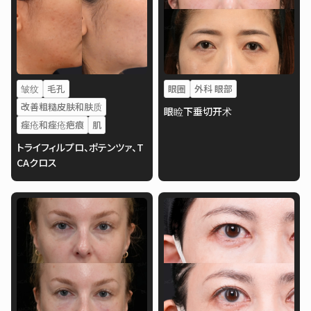
皱纹
毛孔
眼圈
外科 眼部
改善粗糙皮肤和肤质
眼睑下垂切开术
痤疮和痤疮疤痕
肌
トライフィルプロ、ポテンツァ、T
CAクロス