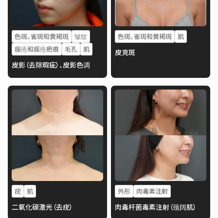
色斑、雀斑和黄褐斑
皱纹
色斑、雀斑和黄褐斑
肌
痤疮和痤疮疤痕
毛孔
肌
皮克斑
皮影（去除瑕疵）、皮影色调
疣
肌
外形
肉毒素注射
二氧化碳激光（去疣）
肉毒杆菌毒素注射（颈阔肌）