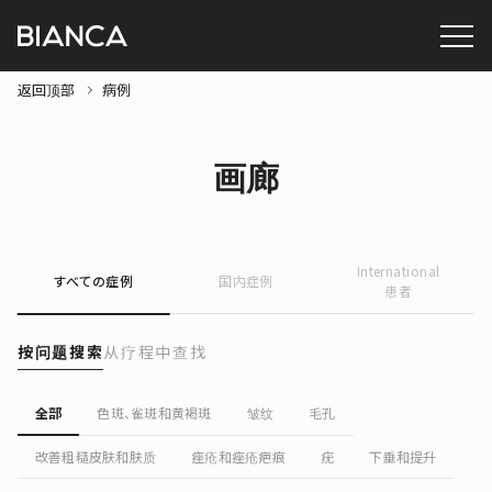
返回顶部
病例
画廊
International
すべての症例
国内症例
患者
按问题搜索
从疗程中查找
全部
色斑、雀斑和黄褐斑
皱纹
毛孔
改善粗糙皮肤和肤质
痤疮和痤疮疤痕
疣
下垂和提升