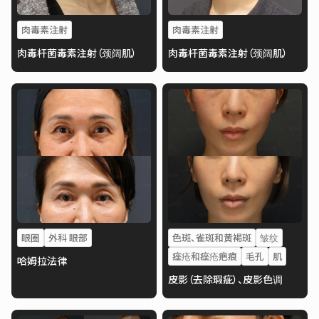
肉毒素注射
肉毒素注射
肉毒杆菌毒素注射（颈阔肌）
肉毒杆菌毒素注射（颈阔肌）
眼圈
外科 眼部
色斑、雀斑和黄褐斑
皱纹
痤疮和痤疮疤痕
毛孔
肌
哈姆拉法律
皮影（去除瑕疵）、皮影色调