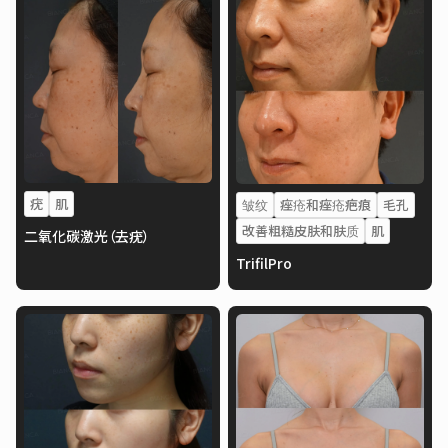
疣
肌
皱纹
痤疮和痤疮疤痕
毛孔
改善粗糙皮肤和肤质
肌
二氧化碳激光（去疣）
TrifilPro