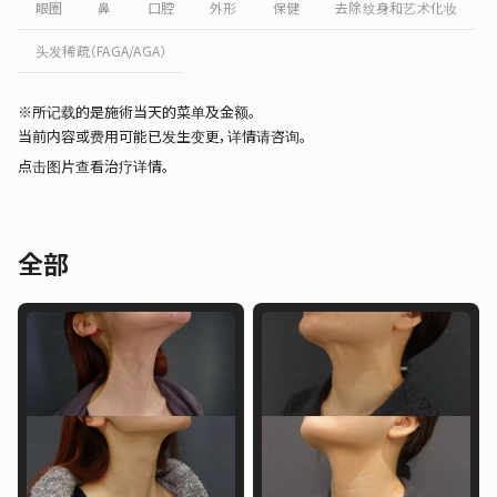
眼圈
鼻
口腔
外形
保健
去除纹身和艺术化妆
头发稀疏（FAGA/AGA）
※所记载的是施術当天的菜单及金额。
当前内容或费用可能已发生变更，详情请咨询。
点击图片查看治疗详情。
全部