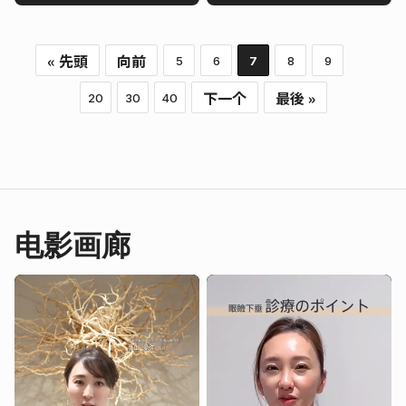
« 先頭
向前
5
6
7
8
9
下一个
最後 »
20
30
40
电影画廊