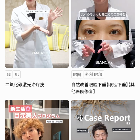
疣
肌
眼圈
外科 眼部
二氧化碳激光治疗疣
自然改善眼睑下垂【眼睑下垂】【其
他医院修复】