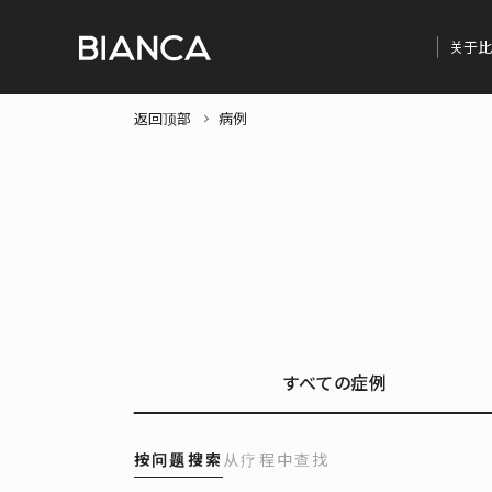
关于比
返回顶部
病例
すべての症例
按问题搜索
从疗程中查找