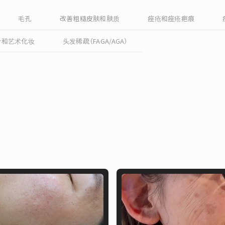
毛孔
改善粗糙皮肤和肤质
痤疮和痤疮疤痕
身和艺术化妆
头发稀疏（FAGA/AGA）