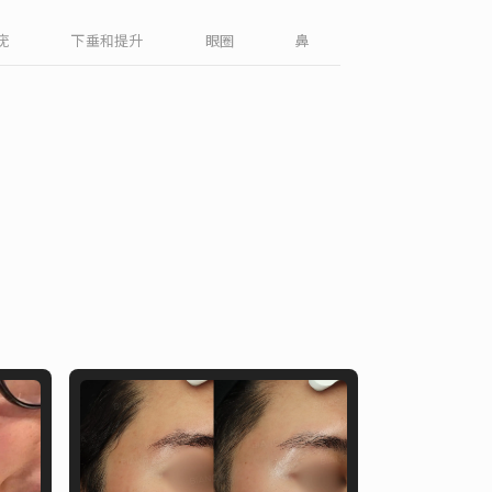
English
疣
下垂和提升
眼圈
鼻