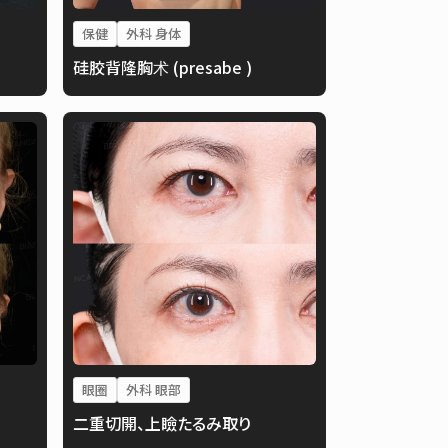
保健
外科 身体
硅胶背隆胸术 (presabe )
眼圈
外科 眼部
二重切開、上瞼たるみ取り