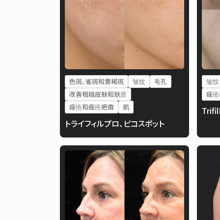
色斑、雀斑和黄褐斑
皱纹
毛孔
皱纹
改善粗糙皮肤和肤质
痤疮
痤疮和痤疮疤痕
肌
Trifi
トライフィルプロ、ピコスポット