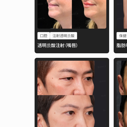
口腔
注射透明质酸
保健
透明质酸注射（嘴唇）
脂肪