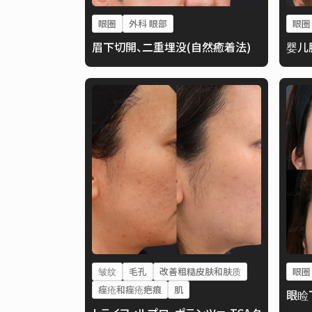
眼圈
外科 眼部
眼圈
眉下切開、二重埋没(自然癒着法)
婴儿
皱纹
毛孔
改善粗糙皮肤和肤质
眼圈
痤疮和痤疮疤痕
肌
眼睑