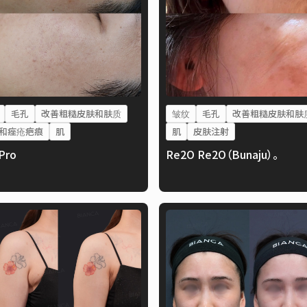
毛孔
改善粗糙皮肤和肤质
皱纹
毛孔
改善粗糙皮肤和肤
和痤疮疤痕
肌
肌
皮肤注射
lPro
Re2O Re2O（Bunaju）。