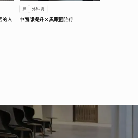
鼻
外科 鼻
活的人
中面部提升×黑眼圈治疗