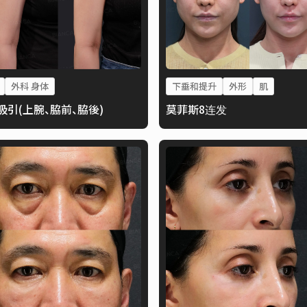
外科 身体
下垂和提升
外形
肌
吸引(上腕、脇前、脇後)
莫菲斯8连发