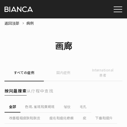
返回顶部
病例
画廊
International
すべての症例
国内症例
患者
按问题搜索
从疗程中查找
全部
色斑、雀斑和黄褐斑
皱纹
毛孔
改善粗糙皮肤和肤质
痤疮和痤疮疤痕
疣
下垂和提升