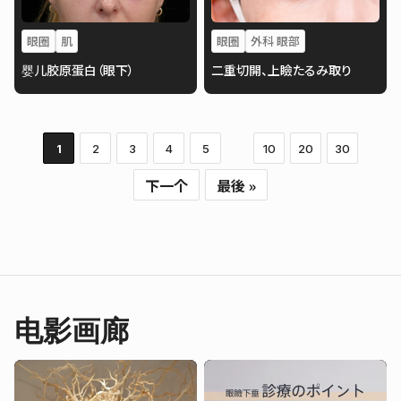
眼圈
肌
眼圈
外科 眼部
婴儿胶原蛋白（眼下）
二重切開、上瞼たるみ取り
1
2
3
4
5
10
20
30
下一个
最後 »
电影画廊