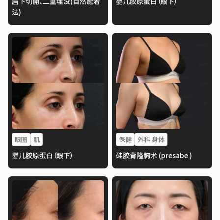
眉下切開、二重埋没(自然癒着
婴儿胶原蛋白（眼下）
法)
眼圈
肌
保健
外科 身体
婴儿胶原蛋白（眼下）
硅胶背隆胸术 (presabe )