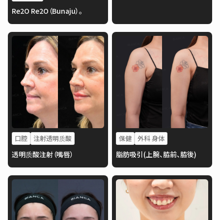
Re2O Re2O（Bunaju）。
口腔
注射透明质酸
保健
外科 身体
透明质酸注射（嘴唇）
脂肪吸引(上腕、脇前、脇後)