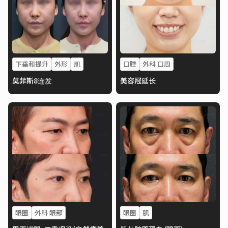
下垂和提升
外形
肌
口腔
外科 口周
莫菲斯8连发
美容冠延长
眼圈
外科 眼部
眼圈
肌