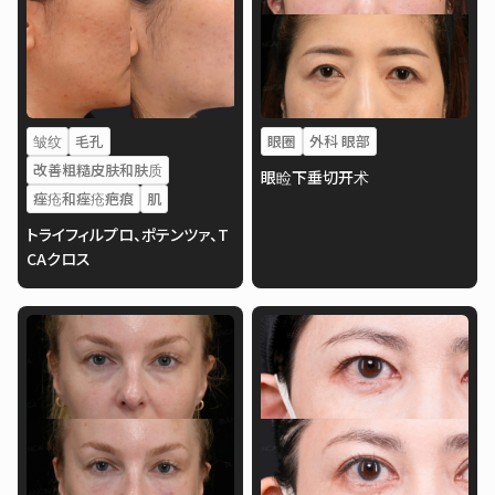
皱纹
毛孔
眼圈
外科 眼部
改善粗糙皮肤和肤质
眼睑下垂切开术
痤疮和痤疮疤痕
肌
トライフィルプロ、ポテンツァ、T
CAクロス