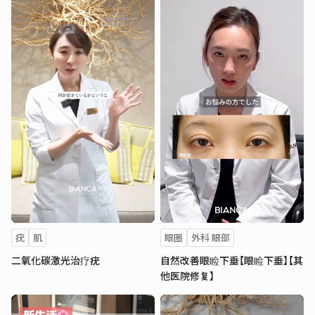
疣
肌
眼圈
外科 眼部
二氧化碳激光治疗疣
自然改善眼睑下垂【眼睑下垂】【其
他医院修复】