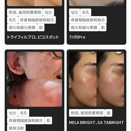
色斑、雀斑和黄褐斑
皱纹
皱纹
毛孔
毛孔
改善粗糙皮肤和肤质
改善粗糙皮肤和肤质
痤疮和痤疮疤痕
肌
痤疮和痤疮疤痕
肌
トライフィルプロ、ピコスポット
TrifilPro
皱纹
毛孔
色斑、雀斑和黄褐斑
肌
改善粗糙皮肤和肤质
肌
MELA BRIGHT、SA TABRIGHT
皮肤注射