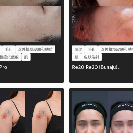
毛孔
改善粗糙皮肤和肤质
皱纹
毛孔
改善粗糙皮肤和肤
和痤疮疤痕
肌
肌
皮肤注射
lPro
Re2O Re2O（Bunaju）。