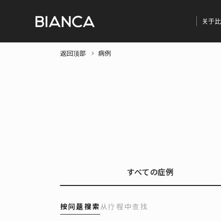
关于比
返回顶部
病例
すべての症例
按问题搜索
从疗程中查找