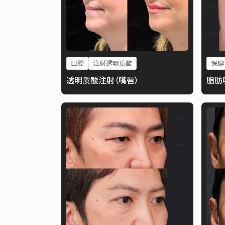
口腔
注射透明质酸
保健
透明质酸注射（嘴唇）
脂肪