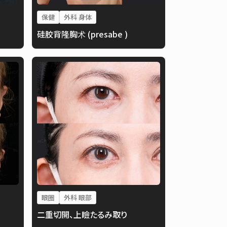
保健
外科 身体
硅胶背隆胸术 (presabe )
眼圈
外科 眼部
二重切開、上瞼たるみ取り