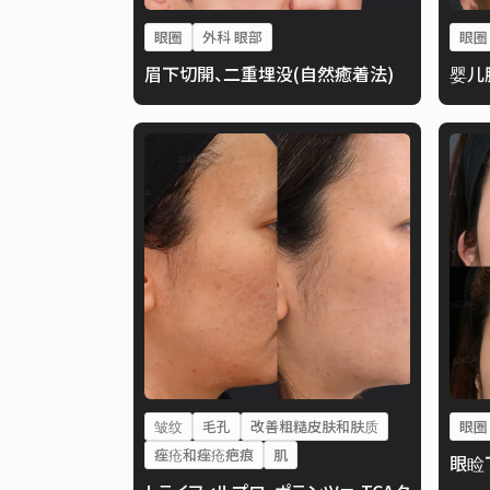
眼圈
外科 眼部
眼圈
眉下切開、二重埋没(自然癒着法)
婴儿
皱纹
毛孔
改善粗糙皮肤和肤质
眼圈
痤疮和痤疮疤痕
肌
眼睑