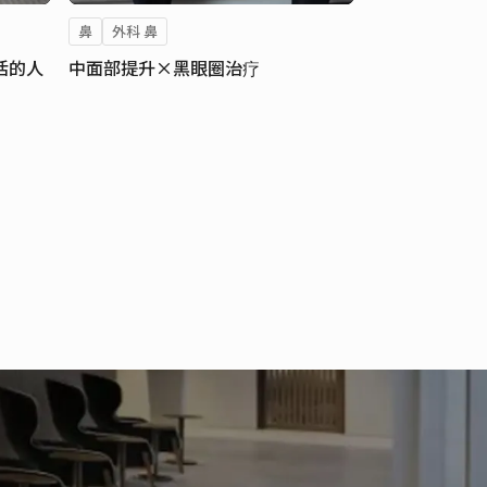
鼻
外科 鼻
活的人
中面部提升×黑眼圈治疗