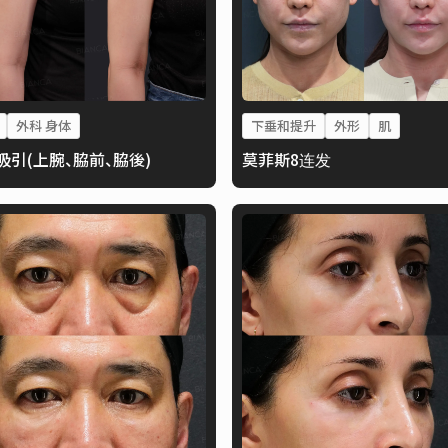
外科 身体
下垂和提升
外形
肌
吸引(上腕、脇前、脇後)
莫菲斯8连发