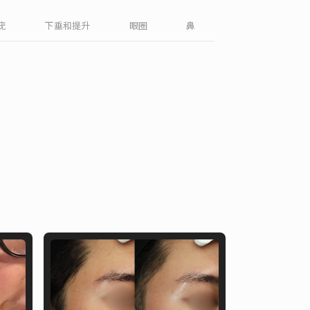
English
疣
下垂和提升
眼圈
鼻