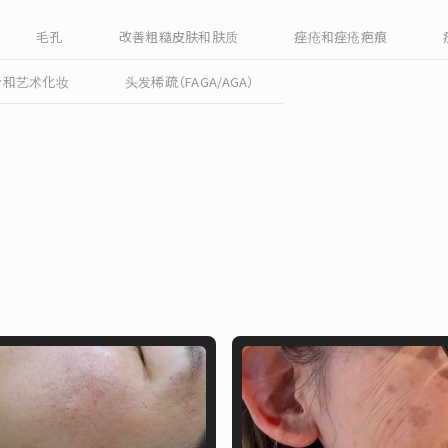
毛孔
改善粗糙皮肤和肤质
痤疮和痤疮疤痕
身和艺术化妆
头发稀疏（FAGA/AGA）