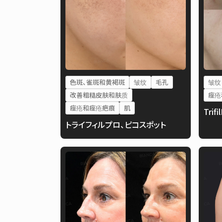
色斑、雀斑和黄褐斑
皱纹
毛孔
皱纹
改善粗糙皮肤和肤质
痤疮
痤疮和痤疮疤痕
肌
Trifi
トライフィルプロ、ピコスポット