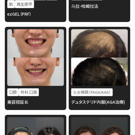
肌
再生医学
乌拉-哈姆拉法
ezGEL（PRF）
口腔
外科 口周
头发稀疏（FAGA/AGA）
美容冠延长
デュタステリド内服(AGA治療)