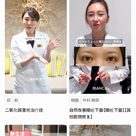
疣
肌
眼圈
外科 眼部
二氧化碳激光治疗疣
自然改善眼睑下垂【眼睑下垂】【其
他医院修复】