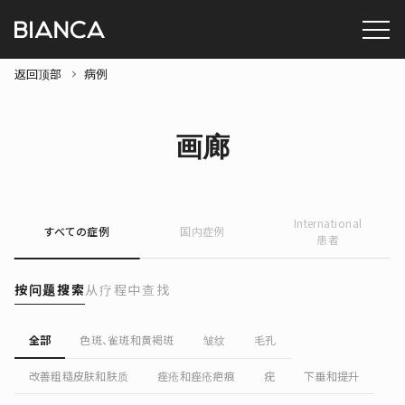
返回顶部
病例
画廊
International
すべての症例
国内症例
患者
按问题搜索
从疗程中查找
全部
色斑、雀斑和黄褐斑
皱纹
毛孔
改善粗糙皮肤和肤质
痤疮和痤疮疤痕
疣
下垂和提升