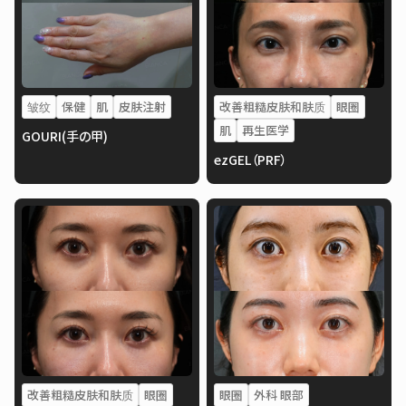
皱纹
保健
肌
皮肤注射
改善粗糙皮肤和肤质
眼圈
肌
再生医学
GOURI(手の甲)
ezGEL（PRF）
改善粗糙皮肤和肤质
眼圈
眼圈
外科 眼部