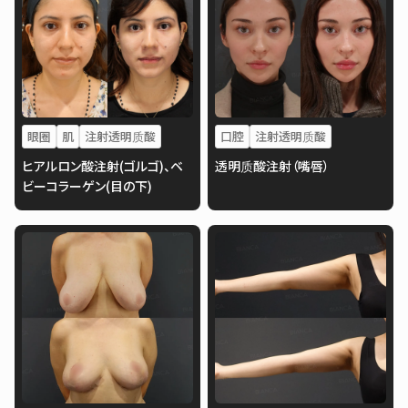
眼圈
肌
注射透明质酸
口腔
注射透明质酸
ヒアルロン酸注射(ゴルゴ)、ベ
透明质酸注射（嘴唇）
ビーコラーゲン(目の下)