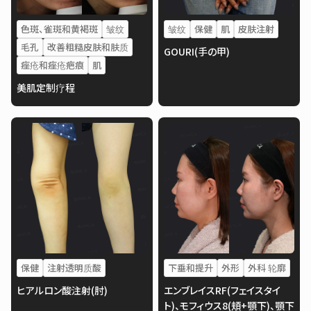
色斑、雀斑和黄褐斑
皱纹
皱纹
保健
肌
皮肤注射
毛孔
改善粗糙皮肤和肤质
GOURI(手の甲)
痤疮和痤疮疤痕
肌
美肌定制疗程
保健
注射透明质酸
下垂和提升
外形
外科 轮廓
ヒアルロン酸注射(肘)
エンブレイスRF(フェイスタイ
ト)、モフィウス8(頬+顎下)、顎下