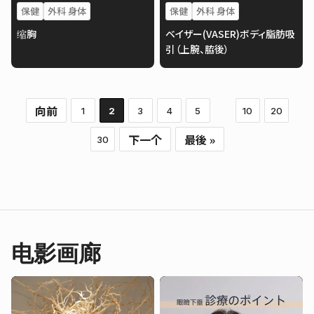
保健
外科 身体
保健
外科 身体
缩胸
ベイザー(VASER)ボディ脂肪吸
引（上腕、脇後）
向前
1
2
3
4
5
10
20
下一个
最後 »
30
电影画廊