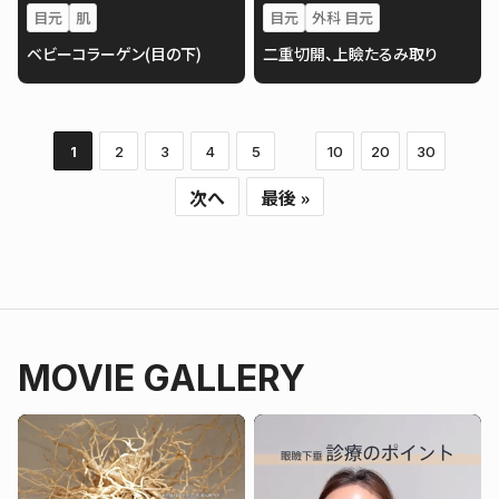
目元
肌
目元
外科 目元
ベビーコラーゲン(目の下)
二重切開、上瞼たるみ取り
1
2
3
4
5
10
20
30
次へ
最後 »
MOVIE GALLERY