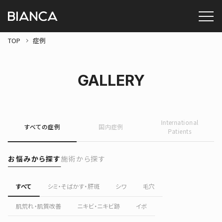
TOP
症例
GALLERY
International
すべての症例
国内症例
Patients
お悩みから探す
施術から探す
すべて
シミ・そばかす・肝斑
シワ
毛穴
肌荒れ・肌質改善
ニキビ・ニキビ跡
イボ