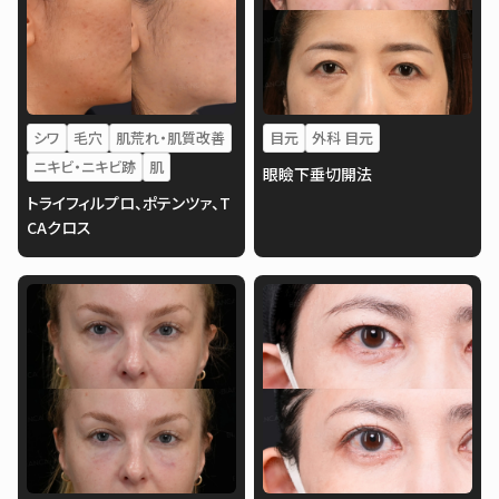
シワ
毛穴
肌荒れ・肌質改善
目元
外科 目元
ニキビ・ニキビ跡
肌
眼瞼下垂切開法
トライフィルプロ、ポテンツァ、T
CAクロス