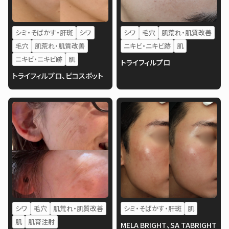
シミ・そばかす・肝斑
シワ
シワ
毛穴
肌荒れ・肌質改善
毛穴
肌荒れ・肌質改善
ニキビ・ニキビ跡
肌
ニキビ・ニキビ跡
肌
トライフィルプロ
トライフィルプロ、ピコスポット
シワ
毛穴
肌荒れ・肌質改善
シミ・そばかす・肝斑
肌
肌
肌育注射
MELA BRIGHT、SA TABRIGHT