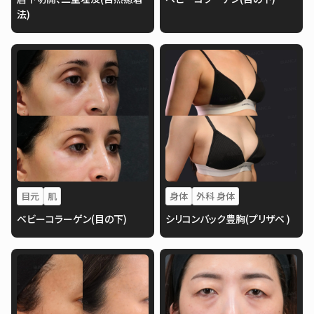
法)
目元
肌
身体
外科 身体
ベビーコラーゲン(目の下)
シリコンバック豊胸(プリザベ )