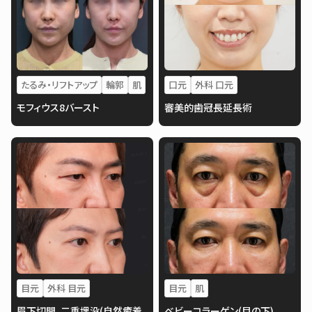
たるみ・リフトアップ
輪郭
肌
口元
外科 口元
モフィウス8バースト
審美的歯冠長延長術
目元
外科 目元
目元
肌
眉下切開、二重埋没(自然癒着
ベビーコラーゲン(目の下)