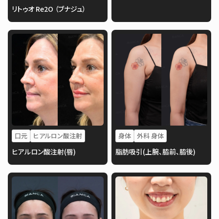
リトゥオ Re2O （ブナジュ）
口元
ヒアルロン酸注射
身体
外科 身体
ヒアルロン酸注射(唇)
脂肪吸引(上腕、脇前、脇後)