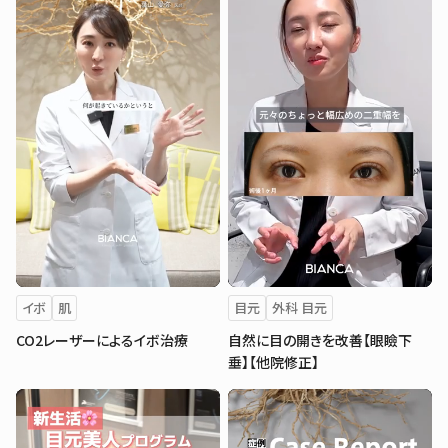
イボ
肌
目元
外科 目元
CO2レーザーによるイボ治療
自然に目の開きを改善【眼瞼下
垂】【他院修正】