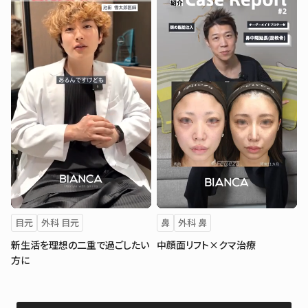
目元
外科 目元
鼻
外科 鼻
新生活を理想の二重で過ごしたい
中顔面リフト×クマ治療
方に