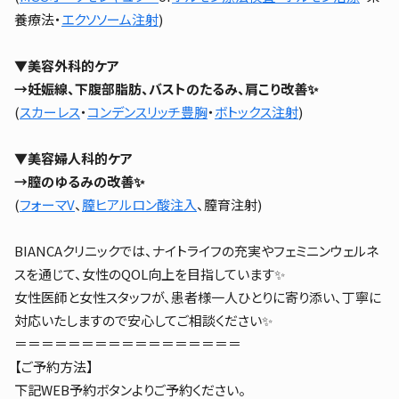
養療法・
エクソソーム注射
)
▼美容外科的ケア
→妊娠線、下腹部脂肪、バストのたるみ、肩こり改善✨
(
スカーレス
・
コンデンスリッチ豊胸
・
ボトックス注射
)
▼美容婦人科的ケア
→膣のゆるみの改善✨
(
フォーマV
、
膣ヒアルロン酸注入
、膣育注射)
BIANCAクリニックでは、ナイトライフの充実やフェミニンウェルネ
スを通じて、女性のQOL向上を目指しています✨
女性医師と女性スタッフが、患者様一人ひとりに寄り添い、丁寧に
対応いたしますので安心してご相談ください✨
＝＝＝＝＝＝＝＝＝＝＝＝＝＝＝＝＝
【ご予約方法】
下記WEB予約ボタンよりご予約ください。