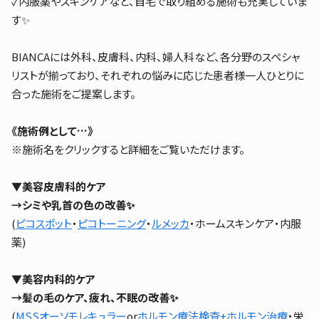
✓内服薬やスキンケアなど、自宅で取り組める施術も充実していま
す✨
BIANCAには外科、皮膚科、内科、婦人科など、各分野のスペシャ
リストが揃っており、それぞれの悩みに応じた患者様一人ひとりに
合った施術をご提案します。
《施術例として…》
※施術名をクリックすると詳細をご覧いただけます。
▼美容皮膚科的ケア
→シミや乳首の色の改善✨
(
ピコスポット
・
ピコトーニング
・
ルメッカ
・ホームスキンケア・内服
薬)
▼美容内科的ケア
→髪の毛のケア、疲れ、不眠の改善✨
(
MSSオーソモレキュラー
or
ホルモン療法検査+ホルモン治療
・栄