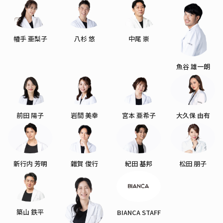
幡手 亜梨子
八杉 悠
中尾 崇
魚谷 雄一朗
前田 陽子
岩間 美幸
宮本 亜希子
大久保 由有
新行内 芳明
雜賀 俊行
紀田 基邦
松田 朋子
築山 鉄平
BIANCA STAFF