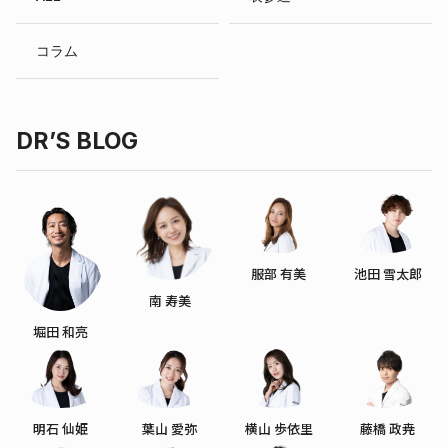
コラム
DR’S BLOG
服部 有美
池田 雪太郎
南 寿美
堀田 和亮
明石 仙姫
葉山 愛弥
横山 歩依里
藤橋 政尭