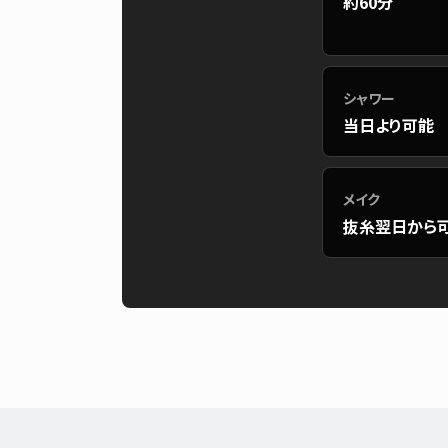
約60分
シャワー
当日より可能
メイク
抜糸翌日から