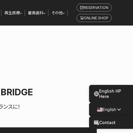
RESERVATION
再生医療
審美歯科
その他
ONLINE SHOP
 BRIDGE
English HP
Here
ランスに！
English
Japanese
Contact
Spanish