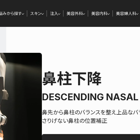
悩みから探す
スキン
注入
美容外科
美容内科
美容婦人科
鼻柱下降
DESCENDING NASAL
鼻先から鼻柱のバランスを整え上品なバ
さりげない鼻柱の位置補正