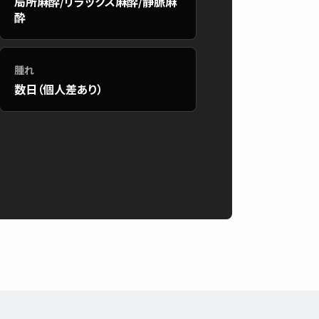
局所麻酔/リラックス麻酔/静脈麻
酔
腫れ
数日（個人差あり）