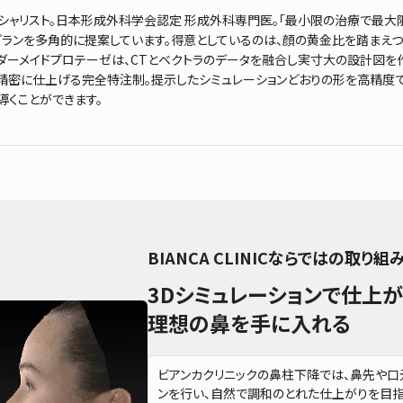
シャリスト。日本形成外科学会認定 形成外科専門医。「最小限の治療で最大
プランを多角的に提案しています。得意としているのは、顔の黄金比を踏まえつつ
ダーメイドプロテーゼは、CTとベクトラのデータを融合し実寸大の設計図を
精密に仕上げる完全特注制。提示したシミュレーションどおりの形を高精度
導くことができます。
BIANCA CLINICならではの取り組
3Dシミュレーションで仕上
理想の鼻を手に入れる
ビアンカクリニックの鼻柱下降では、鼻先や口
ンを行い、自然で調和のとれた仕上がりを目指