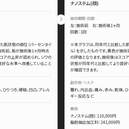
ナノステム(顔)
施術期間・回数
月
左：施術前 右：施術後1ヶ月
回数：1回
た肌状態の順位（パーセンタイ
※本グラフは、同年代と比較した
施術前、紫が施術後1ヶ月時点
ル）を示したものです。黄色が施術
コアの上昇が認められ、シワの
の評価となります。施術後はスコ
良好な水準へ改善していること
状態が同年代と比較してより良好
が確認できます。
副作用・リスク
、ひりつき、硬結、凹凸、アレル
腫れ、内出血、痛み、赤み、乾燥、ひ
ギー反応など
費用
ナノステム(顔)：110,000円
脂肪抽出加工料：242,000円