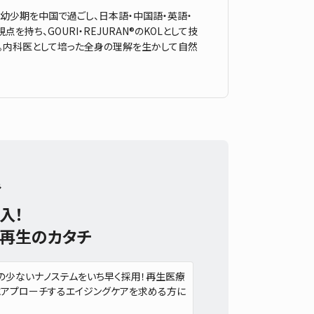
幼少期を中国で過ごし、日本語・中国語・英語・
ち、GOURI・REJURAN®のKOLとして技
ル。内科医として培った全身の理解を生かして自然
み
入！
再生のカタチ
の少ないナノステムをいち早く採用！再生医療
にアプローチするエイジングケアを求める方に