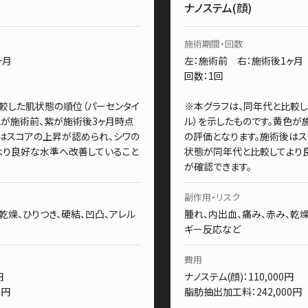
ナノステム(顔)
施術期間・回数
ヶ月
左：施術前 右：施術後1ヶ
回数：1回
較した肌状態の順位（パーセンタイ
※本グラフは、同年代と比較し
色が施術前、紫が施術後3ヶ月時点
ル）を示したものです。黄色が
はスコアの上昇が認められ、シワの
の評価となります。施術後はス
より良好な水準へ改善していること
状態が同年代と比較してより
が確認できます。
副作用・リスク
乾燥、ひりつき、硬結、凹凸、アレル
腫れ、内出血、痛み、赤み、乾燥
ギー反応など
費用
円
ナノステム(顔)：110,000円
0円
脂肪抽出加工料：242,000円