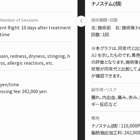
ナノステム(顔）
 Number of Sessions
施術期間・回数
ent Right: 10 days after treatment
左：施術前 右：施術後3
 time
回数：1回
※本グラフは、同年代と比
ル）を示したものです。黄
pain, redness, dryness, stinging, h
の評価となります。施術後
, allergic reactions, etc.
状態が同年代と比較して
が確認できます。
 yen/time
副作用・リスク
essing fee: 242,000 yen
腫れ、内出血、痛み、赤み、
ギー反応など
費用
ナノステム(顔）：110,000
脂肪抽出加工料：242,00