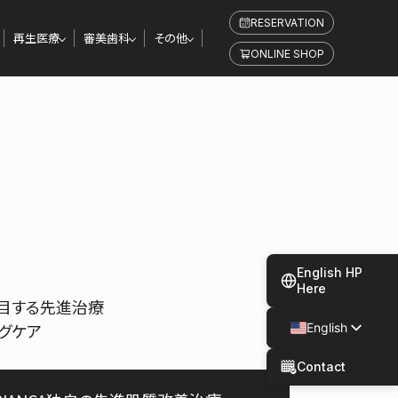
RESERVATION
再生医療
審美歯科
その他
ONLINE SHOP
English HP
Here
目する先進治療
グケア
English
Japanese
Contact
Spanish