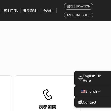
RESERVATION
再生医療
審美歯科
その他
ONLINE SHOP
English HP
Here
English
Japanese
Contact
表参道院
Spanish